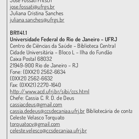
jose.fossati@ufrgs.br
Juliana Cristina Sanches
juliana.sanches@ufrgs.br
BR1141.1
Universidade Federal do Rio de Janeiro – UFRJ
Centro de Ciências da Saúde – Biblioteca Central
Cidade Universitária – Bloco L – Ilha do Fundão
Caixa Postal 68032
21949-900 Rio de Janeiro – RJ
Fone: (0XX21) 2562-6634
(0XX21) 2562-6632
Fax: (0XX21) 2270-1640
http://www.acd.ufrj.br/sibi/ccs.html
Chefe: Cassia C. R. D. de Deus
cassiacdeus@gmail.com
cassia.dedeus@ccsdecaniaa.ufrj.br
Bibliotecária de contato
Celeste Velasco Torquato
torquatocv@gmail.com
celeste.velesco@ccsdecaniaa.ufrj.br