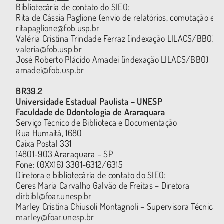
Bibliotecária de contato do SIEO:
Rita de Cássia Paglione (envio de relatórios, comutação e 
ritapaglione@fob.usp.br
Valéria Cristina Trindade Ferraz (indexação LILACS/BBO)
valeria@fob.usp.br
José Roberto Plácido Amadei (indexação LILACS/BBO)
amadei@fob.usp.br
BR39.2
Universidade Estadual Paulista – UNESP
Faculdade de Odontologia de Araraquara
Serviço Técnico de Biblioteca e Documentação
Rua Humaitá, 1680
Caixa Postal 331
14801-903 Araraquara – SP
Fone: (0XX16) 3301-6312/6315
Diretora e bibliotecária de contato do SIEO:
Ceres Maria Carvalho Galvão de Freitas – Diretora
dirbibl@foar.unesp.br
Marley Cristina Chiusoli Montagnoli – Supervisora Técnica 
marley@foar.unesp.br