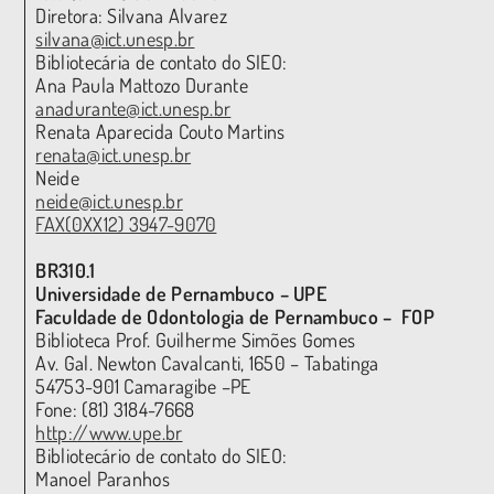
Diretora: Silvana Alvarez
silvana@ict.unesp.br
Bibliotecária de contato do SIEO:
Ana Paula Mattozo Durante
anadurante@ict.unesp.br
Renata Aparecida Couto Martins
renata@ict.unesp.br
Neide
neide@ict.unesp.br
FAX(0XX12) 3947-9070
BR310.1
Universidade de Pernambuco – UPE
Faculdade de Odontologia de Pernambuco – FOP
Biblioteca Prof. Guilherme Simões Gomes
Av. Gal. Newton Cavalcanti, 1650 – Tabatinga
54753-901 Camaragibe –PE
Fone: (81) 3184-7668
http://www.upe.br
Bibliotecário de contato do SIEO:
Manoel Paranhos