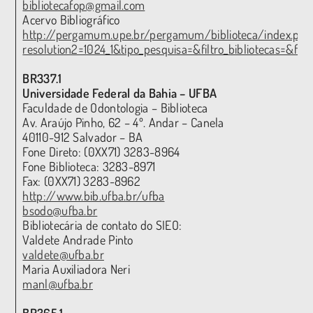
bibliotecafop@gmail.com
Acervo Bibliográfico
http://pergamum.upe.br/pergamum/biblioteca/index.php
resolution2=1024_1&tipo_pesquisa=&filtro_bibliotecas=&fi
BR337.1
Universidade Federal da Bahia – UFBA
Faculdade de Odontologia – Biblioteca
Av. Araújo Pinho, 62 – 4º. Andar – Canela
40110-912 Salvador – BA
Fone Direto: (0XX71) 3283-8964
Fone Biblioteca: 3283-8971
Fax: (0XX71) 3283-8962
http://www.bib.ufba.br/ufba
bsodo@ufba.br
Bibliotecária de contato do SIEO:
Valdete Andrade Pinto
valdete@ufba.br
Maria Auxiliadora Neri
manl@ufba.br
BR365.1