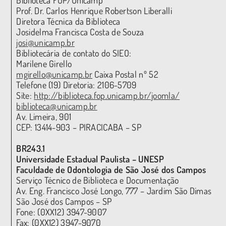
Prof. Dr. Carlos Henrique Robertson Liberalli
Diretora Técnica da Biblioteca
Josidelma Francisca Costa de Souza
josi@unicamp.br
Bibliotecária de contato do SIEO:
Marilene Girello
mgirello@unicamp.br
Caixa Postal nº 52
Telefone (19) Diretoria: 2106-5709
Site:
http://biblioteca.fop.unicamp.br/joomla/
biblioteca@unicamp.br
Av. Limeira, 901
CEP: 13414-903 – PIRACICABA – SP
BR243.1
Universidade Estadual Paulista – UNESP
Faculdade de Odontologia de São José dos Campos
Serviço Técnico de Biblioteca e Documentação
Av. Eng. Francisco José Longo, 777 – Jardim São Dimas
São José dos Campos – SP
Fone: (0XX12) 3947-9007
Fax: (0XX12) 3947-9070