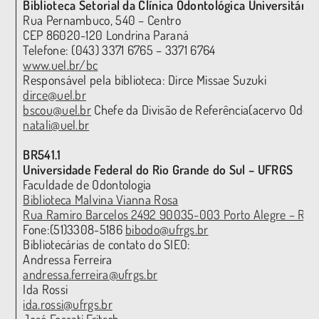
Biblioteca Setorial da Clínica Odontológica Universitária
Rua Pernambuco, 540 – Centro
CEP 86020-120 Londrina Paraná
Telefone: (043) 3371 6765 – 3371 6764
www.uel.br/bc
Responsável pela biblioteca: Dirce Missae Suzuki
dirce@uel.br
bscou@uel.br
Chefe da Divisão de Referência(acervo Odonto
natali@uel.br
BR541.1
Universidade Federal do Rio Grande do Sul – UFRGS
Faculdade de Odontologia
Biblioteca Malvina Vianna Rosa
Rua Ramiro Barcelos 2492 90035-003 Porto Alegre – RS
Fone:(51)3308-5186
bibodo@ufrgs.br
Bibliotecárias de contato do SIEO:
Andressa Ferreira
andressa.ferreira@ufrgs.br
Ida Rossi
ida.rossi@ufrgs.br
José Fossati Fritsch