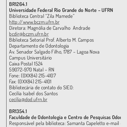
BR1264.1
Universidade Federal Rio Grande do Norte – UFRN
Biblioteca Central “Zila Mamede”
http://www.bczm.ufrn.br
Diretora: Magnólia de Carvalho Andrade
bcdir@bczm.ufrn.br
Biblioteca Setorial Prof. Alberto M. Campos
Departamento de Odontologia
Av. Senador Salgado Filho, 1787 – Lagoa Nova
Campus Universitário
Caixa Postal 1524
59072-970 Natal – RN
Fone: (0XX84) 215-4107
Fax: (0XX84) 215-4101
Bibliotecária de contato do SIEO:
Cecília Isabel dos Santos
cecília@dod.ufrn.br
BR1354.1
Faculdade de Odontologia e Centro de Pesquisas Odonto
Responsável pela biblioteca: Samanta Capeletto e-mail do 