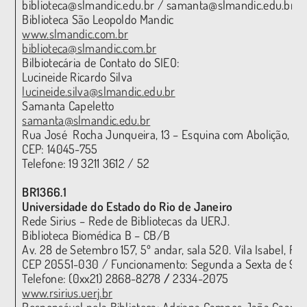
biblioteca@slmandic.edu.br / samanta@slmandic.edu.br
Biblioteca São Leopoldo Mandic
www.slmandic.com.br
biblioteca@slmandic.com.br
Bilbiotecária de Contato do SIEO:
Lucineide Ricardo Silva
lucineide.silva@slmandic.edu.br
Samanta Capeletto
samanta@slmandic.edu.br
Rua José Rocha Junqueira, 13 – Esquina com Abolição, 182
CEP: 14045-755
Telefone: 19 3211 3612 / 52
BR1366.1
Universidade do Estado do Rio de Janeiro
Rede Sirius – Rede de Bibliotecas da UERJ.
Biblioteca Biomédica B – CB/B
Av. 28 de Setembro 157, 5º andar, sala 520. Vila Isabel, Rio
CEP 20551-030 / Funcionamento: Segunda a Sexta de 9h 
Telefone: (0xx21) 2868-8278
/
2334-2075
www.rsirius.uerj.br
Responsável pela Biblioteca: Adriana Campos Jaña Caama