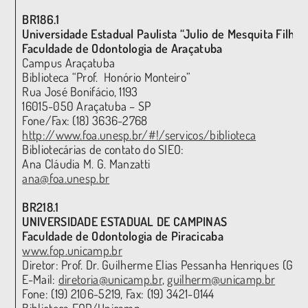
BR186.1
Universidade Estadual Paulista “Julio de Mesquita Filho
Faculdade de Odontologia de Araçatuba
Campus Araçatuba
Biblioteca “Prof. Honório Monteiro”
Rua José Bonifácio, 1193
16015-050 Araçatuba – SP
Fone/Fax: (18) 3636-2768
http://www.foa.unesp.br/#!/servicos/biblioteca
Bibliotecárias de contato do SIEO:
Ana Cláudia M. G. Manzatti
ana@foa.unesp.br
BR218.1
UNIVERSIDADE ESTADUAL DE CAMPINAS
Faculdade de Odontologia de Piracicaba
www.fop.unicamp.br
Diretor: Prof. Dr. Guilherme Elias Pessanha Henriques (G
E-Mail:
diretoria@unicamp.br
,
guilherm@unicamp.br
Fone: (19) 2106-5219, Fax: (19) 3421-0144
Biblioteca FOP/Unicamp