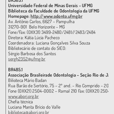
Universidade Federal de Minas Gerais – UFMG
Biblioteca da Faculdade de Odontologia da UFMG
Homepage:
http://www.odonto.ufmg.br
Av. Antônio Carlos, 6627 – Pampulha
31270-901 Belo Horizonte – MG
Fone/Fax: (0XX31) 3499-2480/2481//2483/2484
Diretora: Kátia Lúcia Pacheco
Coordenadora: Luciana Gonçalves Silva Souza
Bibliotecário de contato do SIEO:
Sérgio Barbosa dos Santos
sergh2352@ufmg.br
BR485.1
Associação Brasileirade Odontologia – Seção Rio de Jan
Bilioteca Mário Badan
Rua Barão de Sertório, 75 – 2º and. – Rio Comprido – 2026
Fone (0XX21) 2504-0002 – Ramal 210 Fax: (0XX21) 2504-
www.aborj.org.br
Chefia técnica
Luciana Manta Brício do Valle
biblioteca@aborj.org.br