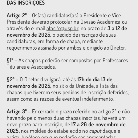
DAS INSCRIÇÕES
Artigo 2º
– Os(as) candidatos(as) a Presidente e Vice-
Presidente deverão protocolar na Divisão Acadêmica ou
através do e-mail
atac.fo@usp.br
, no prazo de
3 a 12 de
novembro de 2025,
o pedido de inscrição de suas
candidaturas, em forma de chapa, mediante
requerimento assinado por ambos e dirigido ao Diretor.
§1º –
As chapas poderão ser compostas por Professores
Titulares e Associados.
§2º –
O Diretor divulgará, até às
17h do dia 13 de
novembro de 2025,
no sítio da Unidade, a lista das
chapas que tiverem seus pedidos de inscrição deferidos,
assim como as razões de eventual indeferimento.
Artigo 3º
– Encerrado o prazo referido no artigo 2º e não
havendo pelo menos duas chapas inscritas, haverá um
novo prazo para inscrição, de
17 a 26 de novembro de
2025,
nos moldes do estabelecido no
caput
daquele
artigo, hipótese em que poderão ser apresentadas