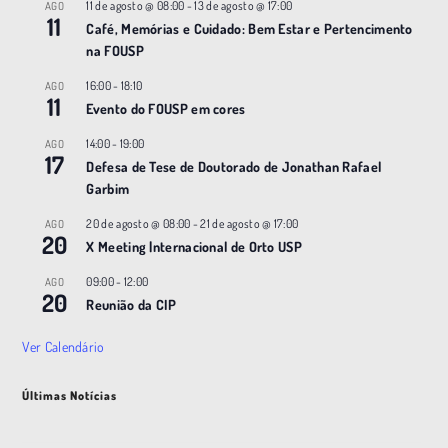
11 de agosto @ 08:00
-
13 de agosto @ 17:00
AGO
11
Café, Memórias e Cuidado: Bem Estar e Pertencimento
na FOUSP
16:00
-
18:10
AGO
11
Evento do FOUSP em cores
14:00
-
19:00
AGO
17
Defesa de Tese de Doutorado de Jonathan Rafael
Garbim
20 de agosto @ 08:00
-
21 de agosto @ 17:00
AGO
20
X Meeting |nternacional de Orto USP
09:00
-
12:00
AGO
20
Reunião da CIP
Ver Calendário
Últimas Notícias