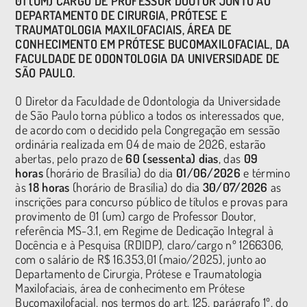
01 (UM) CARGO DE PROFESSOR DOUTOR JUNTO AO
DEPARTAMENTO DE CIRURGIA, PRÓTESE E
TRAUMATOLOGIA MAXILOFACIAIS, ÁREA DE
CONHECIMENTO EM PRÓTESE BUCOMAXILOFACIAL, DA
FACULDADE DE ODONTOLOGIA DA UNIVERSIDADE DE
SÃO PAULO.
O Diretor da Faculdade de Odontologia da Universidade
de São Paulo torna público a todos os interessados que,
de acordo com o decidido pela Congregação em sessão
ordinária realizada em 04 de maio de 2026, estarão
abertas, pelo prazo de
60 (sessenta) dias
, das
09
horas
(horário de Brasília) do dia
01/06/2026
e término
às
18 horas
(horário de Brasília) do dia
30/07/2026
as
inscrições para concurso público de títulos e provas para
provimento de 01 (um) cargo de Professor Doutor,
referência MS-3.1, em Regime de Dedicação Integral à
Docência e à Pesquisa (RDIDP), claro/cargo nº 1266306,
com o salário de R$ 16.353,01 (maio/2025), junto ao
Departamento de Cirurgia, Prótese e Traumatologia
Maxilofaciais, área de conhecimento em Prótese
Bucomaxilofacial, nos termos do art. 125, parágrafo 1º, do