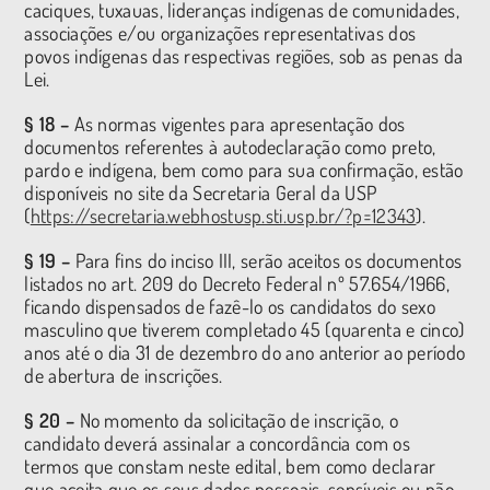
caciques, tuxauas, lideranças indígenas de comunidades,
associações e/ou organizações representativas dos
povos indígenas das respectivas regiões, sob as penas da
Lei.
§ 18 –
As normas vigentes para apresentação dos
documentos referentes à autodeclaração como preto,
pardo e indígena, bem como para sua confirmação, estão
disponíveis no site da Secretaria Geral da USP
(
https://secretaria.webhostusp.sti.usp.br/?p=12343
).
§ 19 –
Para fins do inciso III, serão aceitos os documentos
listados no art. 209 do Decreto Federal nº 57.654/1966,
ficando dispensados de fazê-lo os candidatos do sexo
masculino que tiverem completado 45 (quarenta e cinco)
anos até o dia 31 de dezembro do ano anterior ao período
de abertura de inscrições.
§ 20 –
No momento da solicitação de inscrição, o
candidato deverá assinalar a concordância com os
termos que constam neste edital, bem como declarar
que aceita que os seus dados pessoais, sensíveis ou não,