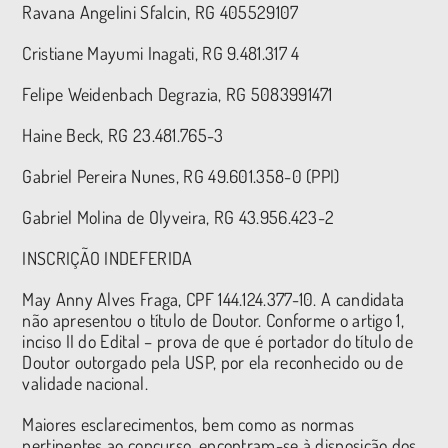
Ravana Angelini Sfalcin, RG 405529107
Cristiane Mayumi Inagati, RG 9.481.317 4
Felipe Weidenbach Degrazia, RG 5083991471
Haine Beck, RG 23.481.765-3
Gabriel Pereira Nunes, RG 49.601.358-0 (PPI)
Gabriel Molina de Olyveira, RG 43.956.423-2
INSCRIÇÃO INDEFERIDA
May Anny Alves Fraga, CPF 144.124.377-10. A candidata
não apresentou o título de Doutor. Conforme o artigo 1,
inciso II do Edital – prova de que é portador do título de
Doutor outorgado pela USP, por ela reconhecido ou de
validade nacional.
Maiores esclarecimentos, bem como as normas
pertinentes ao concurso, encontram-se à disposição dos