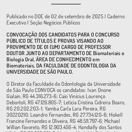
Publicado no DOE de 02 de setembro de 2025 | Caderno
Executivo | Seção Negócios Públicos
CONVOCAÇÃO DOS CANDIDATOS PARA O CONCURSO
PÚBLICO DE TÍTULOS E PROVAS VISANDO AO
PROVIMENTO DE 01 (UM) CARGO DE PROFESSOR
DOUTOR JUNTO AO DEPARTAMENTO DE Biomateriais e
Biologia Oral, ÁREA DE CONHECIMENTO em
Biomateriais, DA FACULDADE DE ODONTOLOGIA DA
UNIVERSIDADE DE SÃO PAULO.
O Diretor da Faculdade de Odontologia da Universidade
de São Paulo CONVOCA os candidatos: Ivan Onone
Gialain, RG 44.316.273-6; Caio Vinícius Lourenço
Debortoli, RG 47.126.805-7; Leticia Cristina Cidreira Boaro,
RG 20.202.203-1; Yamba Carla Lara Pereira, RG
30220210; Leandro Fernandes, RG 27.734.120-6; Hiskell
Francine Fernandes e Oliveira, RG 48.511.797-6; Michael
Willian Favoreto, RG 12.903.456-4; Handially dos Santos