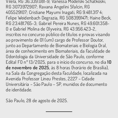
Vilela, RG 36.339.081-9; Vanessa Modelski Schatkoski,
RG 3073972907; Ravana Angelini Sfalcin, RG
405529107; Cristiane Mayumi Inagati, RG 9.481.317 4;
Felipe Weidenbach Degrazia, RG 5083991471; Haine Beck,
RG 23.481.765-3; Gabriel Pereira Nunes, RG 49.601.358-
0
e Gabriel Molina de Olyveira, RG 43.956.423-2,
inscritos no concurso público de títulos e provas visando
ao provimento de 01 (um) cargo de Professor Doutor,
junto ao Departamento de Biomateriais e Biologia Oral,
área de conhecimento em Biomateriais, da Faculdade de
Odontologia da Universidade de São Paulo, conforme
Edital FO nº 13/2025, para o início do concurso, no dia
10
de novembro de 2025
, às 8 horas (horário de Brasília),
na Sala da Congregação desta Faculdade, localizada na
Avenida Professor Lineu Prestes, 2227 – Cidade
Universitária – São Paulo – SP, munidos de documento
de identidade.
São Paulo, 28 de agosto de 2025.