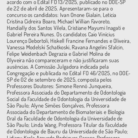
acordo com o Edital FO 13/2025, publicado no DOE-SP
de 22 de abril de 2025. Apresentaram-se para o
concurso os candidatos: Ivan Onone Gialain, Leticia
Cristina Cidreira Boaro, Michael Willian Favoreto,
Handially dos Santos Vilela, Cristiane Mayumi Inagati e
Gabriel Pereira Nunes. Os candidatos Caio Vinícius
Lourenço Debortoli, Hiskell Francine Fernandes e Oliveira,
Vanessa Modelski Schatkoski, Ravana Angelini Sfalcin,
Felipe Weidenbach Degrazia e Gabriel Molina de
Olyveira não compareceram e não justificaram suas
ausências. A Comissão Julgadora indicada pela
Congregação e publicada no Edital FO 46/2025, no DOE-
SP de 02 de setembro de 2025, composta pelos
Professores Doutores: Simone Rennó Junqueira,
Professora Associada do Departamento de Odontologia
Social da Faculdade de Odontologia da Universidade de
São Paulo; Alyne Simões Gonçalves, Professora
Associada do Departamento de Biomateriais e Biologia
Oral da Faculdade de Odontologia da Universidade de
São Paulo; Linda Wang, Professora Titular da Faculdade
de Odontologia de Bauru da Universidade de São Paulo;
Lidiany Karla Azevedo Rodrigues Gerage, Professora