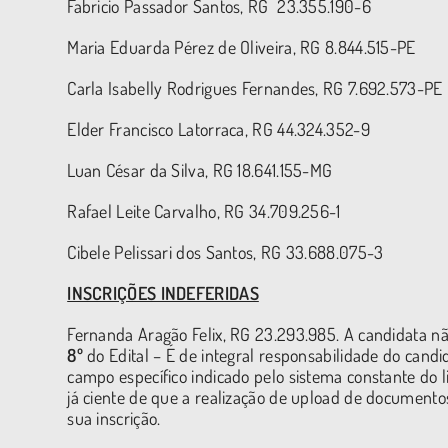
Fabricio Passador Santos, RG 23.355.190-6
Maria Eduarda Pérez de Oliveira, RG 8.844.515-PE
Carla Isabelly Rodrigues Fernandes, RG 7.692.573-PE
Elder Francisco Latorraca, RG 44.324.352-9
Luan César da Silva, RG 18.641.155-MG
Rafael Leite Carvalho, RG 34.709.256-1
Cibele Pelissari dos Santos, RG 33.688.075-3
INSCRIÇÕES INDEFERIDAS
Fernanda Aragão Felix, RG 23.293.985. A candidata n
8º
do Edital – É de integral responsabilidade do can
campo específico indicado pelo sistema constante do 
já ciente de que a realização de upload de documento
sua inscrição.