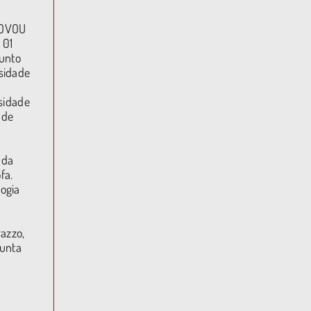
ROVOU
 01
junto
sidade
sidade
 de
 da
fa.
ogia
azzo,
junta