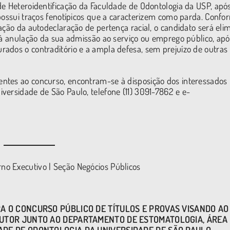
e Heteroidentificação da Faculdade de Odontologia da USP, apó
 possui traços fenotípicos que a caracterizem como parda. Confo
ação da autodeclaração de pertença racial, o candidato será eli
o à anulação da sua admissão ao serviço ou emprego público, apó
ados o contraditório e a ampla defesa, sem prejuízo de outras
ntes ao concurso, encontram-se à disposição dos interessados
versidade de São Paulo, telefone (11) 3091-7862 e e-
o Executivo | Seção Negócios Públicos
A O CONCURSO PÚBLICO DE TÍTULOS E PROVAS VISANDO AO
OUTOR JUNTO AO DEPARTAMENTO DE ESTOMATOLOGIA, ÁREA