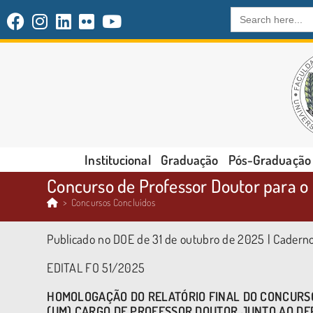
Search
for:
Institucional
Graduação
Pós-Graduação
Concurso de Professor Doutor para o
>
Concursos Concluídos
Publicado no DOE de 31 de outubro de 2025 | Caderno
EDITAL FO 51/2025
HOMOLOGAÇÃO DO RELATÓRIO FINAL DO CONCURSO 
(UM) CARGO DE PROFESSOR DOUTOR JUNTO
AO DE