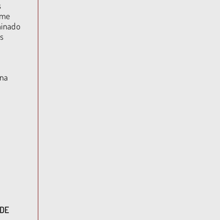
s
rme
minado
s
 na
 DE