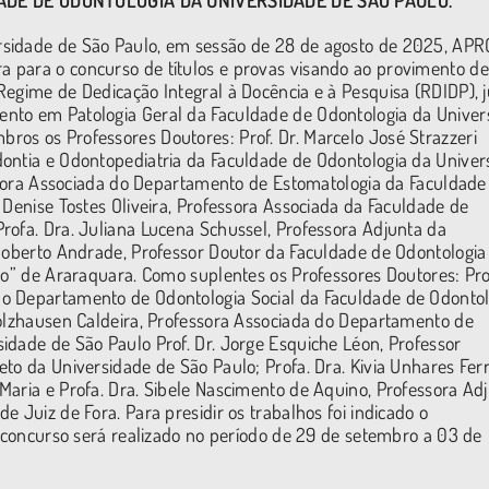
DE DE ODONTOLOGIA DA UNIVERSIDADE DE SÃO PAULO.
rsidade de São Paulo, em sessão de 28 de agosto de 2025, AP
 para o concurso de títulos e provas visando ao provimento de
Regime de Dedicação Integral à Docência e à Pesquisa (RDIDP), 
nto em Patologia Geral da Faculdade de Odontologia da Univer
os os Professores Doutores: Prof. Dr. Marcelo José Strazzeri
dontia e Odontopediatria da Faculdade de Odontologia da Univer
fessora Associada do Departamento de Estomatologia da Faculdade
 Denise Tostes Oliveira, Professora Associada da Faculdade de
rofa. Dra. Juliana Lucena Schussel, Professora Adjunta da
 Roberto Andrade, Professor Doutor da Faculdade de Odontologia
ho” de Araraquara. Como suplentes os Professores Doutores: Pro
o Departamento de Odontologia Social da Faculdade de Odontol
Holzhausen Caldeira, Professora Associada do Departamento de
idade de São Paulo Prof. Dr. Jorge Esquiche Léon, Professor
to da Universidade de São Paulo; Profa. Dra. Kivia Unhares Ferr
Maria e Profa. Dra. Sibele Nascimento de Aquino, Professora Ad
 Juiz de Fora. Para presidir os trabalhos foi indicado o
O concurso será realizado no período de 29 de setembro a 03 de