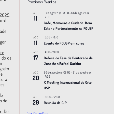
Próximos Eventos
11 de agosto @ 08:00
-
13 de agosto @
AGO
 2025,
11
17:00
(um)
Café, Memórias e Cuidado: Bem
Estar e Pertencimento na FOUSP
dade
16:00
-
18:10
AGO
11
Igor
Evento do FOUSP em cores
ite
14:00
-
19:00
AGO
17
dido da
Defesa de Tese de Doutorado de
am
Jonathan Rafael Garbim
gosto
20 de agosto @ 08:00
-
21 de agosto @
AGO
de
20
17:00
sora
X Meeting |nternacional de Orto
tes
USP
de
09:00
-
12:00
AGO
o de
20
Reunião da CIP
r: De
Ver Calendário