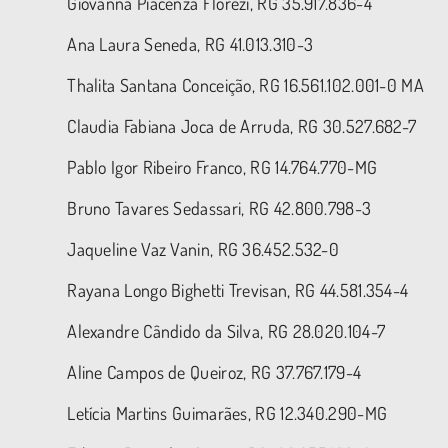
Giovanna Piacenza Florezi, RG 35.917.836-4
Ana Laura Seneda, RG 41.013.310-3
Thalita Santana Conceição, RG 16.561.102.001-0 MA
Claudia Fabiana Joca de Arruda, RG 30.527.682-7
Pablo Igor Ribeiro Franco, RG 14.764.770-MG
Bruno Tavares Sedassari, RG 42.800.798-3
Jaqueline Vaz Vanin, RG 36.452.532-0
Rayana Longo Bighetti Trevisan, RG 44.581.354-4
Alexandre Cândido da Silva, RG 28.020.104-7
Aline Campos de Queiroz, RG 37.767.179-4
Letícia Martins Guimarães, RG 12.340.290-MG