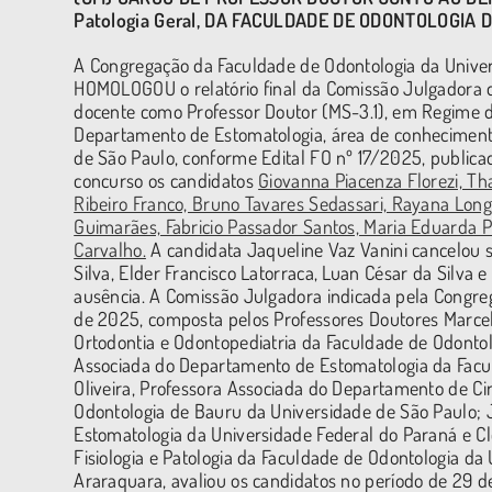
Patologia Geral
, DA FACULDADE DE ODONTOLOGIA D
A Congregação da Faculdade de Odontologia da Univer
HOMOLOGOU o relatório final da Comissão Julgadora do
docente como Professor Doutor (MS-3.1), em Regime de
Departamento de Estomatologia, área de conhecimento
de São Paulo, conforme Edital FO nº 17/2025, public
concurso os candidatos
Giovanna Piacenza Florezi, Th
Ribeiro Franco, Bruno Tavares Sedassari, Rayana Longo
Guimarães, Fabricio Passador Santos, Maria Eduarda Pé
Carvalho.
A candidata Jaqueline Vaz Vanini cancelou 
Silva, Elder Francisco Latorraca, Luan César da Silva 
ausência. A Comissão Julgadora indicada pela Congre
de 2025, composta pelos Professores Doutores Marcel
Ortodontia e Odontopediatria da Faculdade de Odontolo
Associada do Departamento de Estomatologia da Facul
Oliveira, Professora Associada do Departamento de Cir
Odontologia de Bauru da Universidade de São Paulo; 
Estomatologia da Universidade Federal do Paraná e C
Fisiologia e Patologia da Faculdade de Odontologia da 
Araraquara, avaliou os candidatos no período de 29 d