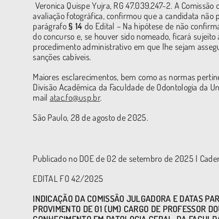
Veronica Quispe Yujra, RG 47.039.247-2. A Comissão d
avaliação fotográfica, confirmou que a candidata não
parágrafo
§ 14
do Edital – Na hipótese de não confirm
do concurso e, se houver sido nomeado, ficará sujeit
procedimento administrativo em que lhe sejam assegur
sanções cabíveis.
Maiores esclarecimentos, bem como as normas pertine
Divisão Acadêmica da Faculdade de Odontologia da Uni
mail
atac.fo@usp.br
.
São Paulo, 28 de agosto de 2025.
Publicado no DOE de 02 de setembro de 2025 | Cadern
EDITAL FO 42/2025
INDICAÇÃO DA COMISSÃO JULGADORA E DATAS PAR
PROVIMENTO DE 01 (UM) CARGO DE PROFESSOR D