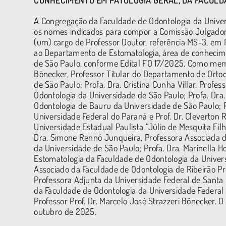
CONHECIMENTO EM PATOLOGIA GERAL, DA FACULDA
A Congregação da Faculdade de Odontologia da Unive
os nomes indicados para compor a Comissão Julgadora
(um) cargo de Professor Doutor, referência MS-3, em 
ao Departamento de Estomatologia, área de conhecime
de São Paulo, conforme Edital FO 17/2025. Como membr
Bönecker, Professor Titular do Departamento de Orto
de São Paulo; Profa. Dra. Cristina Cunha Villar, Pro
Odontologia da Universidade de São Paulo; Profa. Dra.
Odontologia de Bauru da Universidade de São Paulo; P
Universidade Federal do Paraná e Prof. Dr. Cleverton
Universidade Estadual Paulista “Júlio de Mesquita Fil
Dra. Simone Rennó Junqueira, Professora Associada d
da Universidade de São Paulo; Profa. Dra. Marinella 
Estomatologia da Faculdade de Odontologia da Univers
Associado da Faculdade de Odontologia de Ribeirão Pre
Professora Adjunta da Universidade Federal de Santa 
da Faculdade de Odontologia da Universidade Federal de
Professor Prof. Dr. Marcelo José Strazzeri Bönecker. 
outubro de 2025.