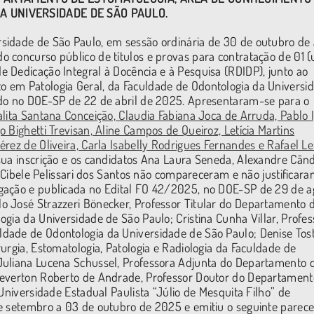
A UNIVERSIDADE DE SÃO PAULO.
sidade de São Paulo, em sessão ordinária de 30 de outubro de
 concurso público de títulos e provas para contratação de 01 
 Dedicação Integral à Docência e à Pesquisa (RDIDP), junto ao
 em Patologia Geral, da Faculdade de Odontologia da Universi
ado no DOE-SP de 22 de abril de 2025. Apresentaram-se para o
alita Santana Conceição, Claudia Fabiana Joca de Arruda, Pablo 
 Bighetti Trevisan, Aline Campos de Queiroz, Letícia Martins
rez de Oliveira, Carla Isabelly Rodrigues Fernandes e Rafael Le
sua inscrição e os candidatos Ana Laura Seneda, Alexandre Cân
e Cibele Pelissari dos Santos não compareceram e não justificar
gação e publicada no Edital FO 42/2025, no DOE-SP de 29 de a
o José Strazzeri Bönecker, Professor Titular do Departamento 
gia da Universidade de São Paulo; Cristina Cunha Villar, Profes
dade de Odontologia da Universidade de São Paulo; Denise Tos
urgia, Estomatologia, Patologia e Radiologia da Faculdade de
Juliana Lucena Schussel, Professora Adjunta do Departamento 
leverton Roberto de Andrade, Professor Doutor do Departament
Universidade Estadual Paulista “Júlio de Mesquita Filho” de
e setembro a 03 de outubro de 2025 e emitiu o seguinte parece