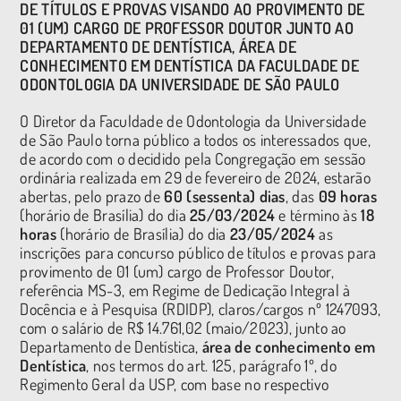
DE TÍTULOS E PROVAS VISANDO AO PROVIMENTO DE
01 (UM) CARGO DE PROFESSOR DOUTOR JUNTO AO
DEPARTAMENTO DE DENTÍSTICA, ÁREA DE
CONHECIMENTO EM DENTÍSTICA DA FACULDADE DE
ODONTOLOGIA DA UNIVERSIDADE DE SÃO PAULO
O Diretor da Faculdade de Odontologia da Universidade
de São Paulo torna público a todos os interessados que,
de acordo com o decidido pela Congregação em sessão
ordinária realizada em 29 de fevereiro de 2024, estarão
abertas, pelo prazo de
60 (sessenta) dias
, das
09 horas
(horário de Brasília) do dia
25/03/2024
e término às
18
horas
(horário de Brasília) do dia
23/05/2024
as
inscrições para concurso público de títulos e provas para
provimento de 01 (um) cargo de Professor Doutor,
referência MS-3, em Regime de Dedicação Integral à
Docência e à Pesquisa (RDIDP), claros/cargos nº 1247093,
com o salário de R$ 14.761,02 (maio/2023), junto ao
Departamento de Dentística,
área de conhecimento em
Dentística
, nos termos do art. 125, parágrafo 1º, do
Regimento Geral da USP, com base no respectivo