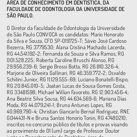
ÁREA DE CONHECIMENTO EM DENTÍSTICA, DA
FACULDADE DE ODONTOLOGIA DA UNIVERSIDADE DE
SÃO PAULO.
O Diretor da Faculdade de Odontologia da Universidade
de São Paulo CONVOCA os candidatos: Mario Honorato
da Silva e Souza, CFO SP-019725-T; Sávio José Cardoso
Bezerra, RG 3779530; Alana Cristina Machado Lacerda,
RG 44.541.192-2; Fernanda de Souza e Silva Ramos, RG
001.528.225; Roberta Caroline Bruschi Alonso, RG
29.956.239-6; Sergio Brossi Botta, RG 26.810.326-4;
Marjorie de Oliveira Gallinari, RG 46.359.772-2; Osvaldo
Schitini Junior, RG 11.129.555-69; Luciano Bonatelli Bispo,
RG 20.845.010-5; Joatan Lucas de Sousa Gomes Costa,
RG 33481598; Michael Willian Favoreto, RG 12.903.456-4;
Ana Beatriz Silva Sousa, RG 44.634.569-6; Mariana Dias
Moda, RG 44.079.241-1; Bruno Antunes Lopes, RG
40.969.790-4; Christian Giancarlo Bernal Rodriguez, RNE
G044431-N e Bruna Santos Honorio Tonin, RG 47480210;
inscritos no concurso público de títulos e provas visando
ao provimento de 01 (um) cargo de Professor Doutor
junto ao Departamento de Dentística, área de