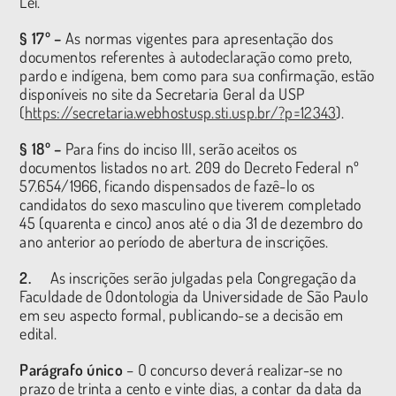
Lei.
§ 17º –
As normas vigentes para apresentação dos
documentos referentes à autodeclaração como preto,
pardo e indígena, bem como para sua confirmação, estão
disponíveis no site da Secretaria Geral da USP
(
https://secretaria.webhostusp.sti.usp.br/?p=12343
).
§ 18º –
Para fins do inciso III, serão aceitos os
documentos listados no art. 209 do Decreto Federal nº
57.654/1966, ficando dispensados de fazê-lo os
candidatos do sexo masculino que tiverem completado
45 (quarenta e cinco) anos até o dia 31 de dezembro do
ano anterior ao período de abertura de inscrições.
2.
As inscrições serão julgadas pela Congregação da
Faculdade de Odontologia da Universidade de São Paulo
em seu aspecto formal, publicando-se a decisão em
edital.
Parágrafo único
– O concurso deverá realizar-se no
prazo de trinta a cento e vinte dias, a contar da data da