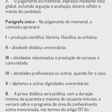
7.
O julgamento do memorial, expresso mediante nota
global, incluindo arguição e avaliação, deverá refletir o
mérito do candidato.
Parágrafo único
– No julgamento do memorial, a
comissão apreciará:
I –
produção científica, literária, filosófica ou artística;
II –
atividade didática universitária;
III –
atividades relacionadas à prestação de serviços à
comunidade;
IV –
atividades profissionais ou outras, quando for o caso;
V –
diplomas e outras dignidades universitárias.
8.
A prova didática será pública, com a duração
mínima de quarenta e máxima de sessenta minutos, e
versará sobre o programa da área de conhecimento
acima mencionada, nos termos do artigo 137 do