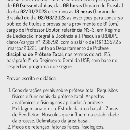
de
60 (sessenta) dias
, das
09 horas
(horário de Brasília)
do dia
02/01/2023
e término às
18 horas
(horário de
Brasília) do dia
02/03/2023
as inscrições para concurso
público de títulos e provas para provimento de 01 (um)
cargo de Professor Doutor, referência MS-3, em Regime
de Dedicação Integral à Docência e à Pesquisa (RDIDP),
claros/cargos nº 1236792, com o salário de R$ 13.357,25
(março/2022), junto ao Departamento de Prótese,
disciplina de Prótese Total
, nos termos do art. 125,
parágrafo 1º, do Regimento Geral da USP, com base no
respectivo programa que segue:
Provas escrita e didática
Considerações gerais sobre prótese total. Requisitos
físicos e funcionais da prótese total. Aspectos
anatômicos e fisiológicos aplicados à prótese.
Moldagem anatômica. Estudo da área basal – Zonas
de Pendleton. Músculos que influem na estabilidade
da prótese. Delimitação da área basal.
Meios de retenção: fatores físicos, fisiológicos,