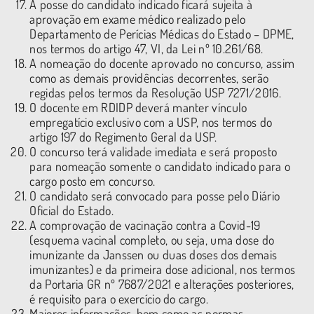
A posse do candidato indicado ficará sujeita à
aprovação em exame médico realizado pelo
Departamento de Perícias Médicas do Estado – DPME,
nos termos do artigo 47, VI, da Lei nº 10.261/68.
A nomeação do docente aprovado no concurso, assim
como as demais providências decorrentes, serão
regidas pelos termos da Resolução USP 7271/2016.
O docente em RDIDP deverá manter vínculo
empregatício exclusivo com a USP, nos termos do
artigo 197 do Regimento Geral da USP.
O concurso terá validade imediata e será proposto
para nomeação somente o candidato indicado para o
cargo posto em concurso.
O candidato será convocado para posse pelo Diário
Oficial do Estado.
A comprovação de vacinação contra a Covid-19
(esquema vacinal completo, ou seja, uma dose do
imunizante da Janssen ou duas doses dos demais
imunizantes) e da primeira dose adicional, nos termos
da Portaria GR nº 7687/2021 e alterações posteriores,
é requisito para o exercício do cargo.
Maiores informações, bem como as normas