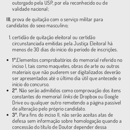
outorgado pela USP, por ela reconhecido ou de
validade nacional;
III.
prova de quitação com o serviço militar para
candidatos do sexo masculino;
certidão de quitação eleitoral ou certidão
circunstanciada emitidas pela Justiça Eleitoral há
menos de 30 dias do início do período de inscrições.
1º.
Elementos comprobatórios do memorial referido no
inciso I, tais como maquetes, obras de arte ou outros
materiais que não puderem ser digitalizados deverão
ser apresentados até o último dia útil que antecede o
início do concurso.
2º
. Não serão admitidos como comprovação dos itens
constantes do memorial
links
de Dropbox ou Google
Drive ou qualquer outro remetendo a página passível
de alteração pelo próprio candidato.
3º.
Para fins do inciso II, não serão aceitas atas de
defesa sem informação sobre homologação quando a
concessão do título de Doutor depender dessa