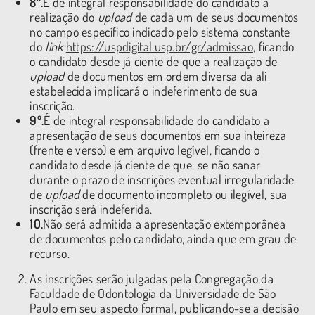
8º.
É de integral responsabilidade do candidato a
realização do
upload
de cada um de seus documentos
no campo específico indicado pelo sistema constante
do
link
https://uspdigital.usp.br/gr/admissao
, ficando
o candidato desde já ciente de que a realização de
upload
de documentos em ordem diversa da ali
estabelecida implicará o indeferimento de sua
inscrição.
9º.
É de integral responsabilidade do candidato a
apresentação de seus documentos em sua inteireza
(frente e verso) e em arquivo legível, ficando o
candidato desde já ciente de que, se não sanar
durante o prazo de inscrições eventual irregularidade
de
upload
de documento incompleto ou ilegível, sua
inscrição será indeferida.
10.
Não será admitida a apresentação extemporânea
de documentos pelo candidato, ainda que em grau de
recurso.
As inscrições serão julgadas pela Congregação da
Faculdade de Odontologia da Universidade de São
Paulo em seu aspecto formal, publicando-se a decisão