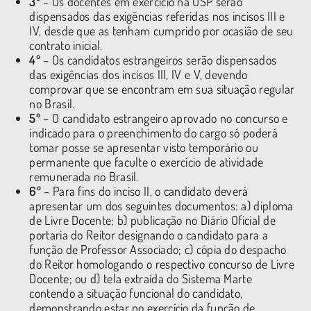
3º
– Os docentes em exercício na USP serão
dispensados das exigências referidas nos incisos III e
IV, desde que as tenham cumprido por ocasião de seu
contrato inicial.
4º
– Os candidatos estrangeiros serão dispensados
das exigências dos incisos III, IV e V, devendo
comprovar que se encontram em sua situação regular
no Brasil.
5º
– O candidato estrangeiro aprovado no concurso e
indicado para o preenchimento do cargo só poderá
tomar posse se apresentar visto temporário ou
permanente que faculte o exercício de atividade
remunerada no Brasil.
6º
– Para fins do inciso II, o candidato deverá
apresentar um dos seguintes documentos: a) diploma
de Livre Docente; b) publicação no Diário Oficial de
portaria do Reitor designando o candidato para a
função de Professor Associado; c) cópia do despacho
do Reitor homologando o respectivo concurso de Livre
Docente; ou d) tela extraída do Sistema Marte
contendo a situação funcional do candidato,
demonstrando estar no exercício da função de