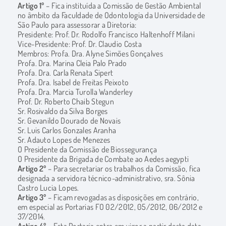
Artigo 1º
– Fica instituída a Comissão de Gestão Ambiental
no âmbito da Faculdade de Odontologia da Universidade de
São Paulo para assessorar a Diretoria:
Presidente: Prof. Dr. Rodolfo Francisco Haltenhoff Milani
Vice-Presidente: Prof. Dr. Claudio Costa
Membros: Profa. Dra. Alyne Simões Gonçalves
Profa. Dra. Marina Cleia Palo Prado
Profa. Dra. Carla Renata Sipert
Profa. Dra. Isabel de Freitas Peixoto
Profa. Dra. Marcia Turolla Wanderley
Prof. Dr. Roberto Chaib Stegun
Sr. Rosivaldo da Silva Borges
Sr. Gevanildo Dourado de Novais
Sr. Luis Carlos Gonzales Aranha
Sr. Adauto Lopes de Menezes
O Presidente da Comissão de Biossegurança
O Presidente da Brigada de Combate ao Aedes aegypti
Artigo 2º
– Para secretariar os trabalhos da Comissão, fica
designada a servidora técnico-administrativo, sra. Sônia
Castro Lucia Lopes.
Artigo 3º
– Ficam revogadas as disposições em contrário,
em especial as Portarias FO 02/2012, 05/2012, 06/2012 e
37/2014.