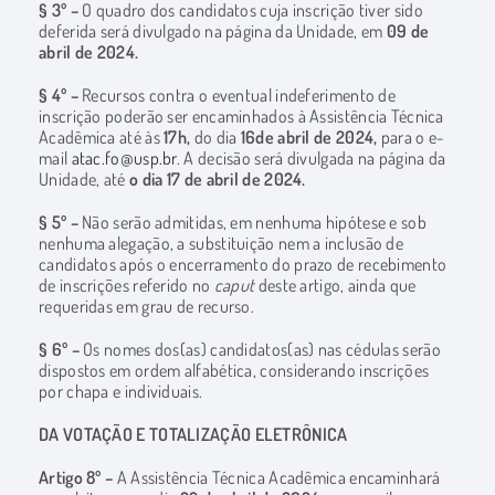
§ 3º –
O quadro dos candidatos cuja inscrição tiver sido
deferida será divulgado na página da Unidade, em
0
9 de
abril de 2024.
§ 4º –
Recursos contra o eventual indeferimento de
inscrição poderão ser encaminhados à Assistência Técnica
Acadêmica até às
17h,
do dia
16de abril de 2024,
para o e-
mail
atac.fo@usp.br
. A decisão será divulgada na página da
Unidade, até
o dia
17 de abril de 2024.
§ 5º –
Não serão admitidas, em nenhuma hipótese e sob
nenhuma alegação, a substituição nem a inclusão de
candidatos após o encerramento do prazo de recebimento
de inscrições referido no
caput
deste artigo, ainda que
requeridas em grau de recurso.
§ 6º –
Os nomes dos(as) candidatos(as) nas cédulas serão
dispostos em ordem alfabética, considerando inscrições
por chapa e individuais.
DA VOTAÇÃO E TOTALIZAÇÃO ELETRÔNICA
Artigo 8º –
A Assistência Técnica Acadêmica encaminhará