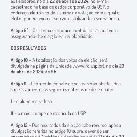
aos eleitores, no dia
22 de abril de
2024,
no e-mail
cadastrado na base de dados corporativo da USP, o
endereço eletrônico do sistema de votação com o qual o
eleitor poderá exercer seu voto, utilizando a senha única.
Artigo 9º –
O sistema eletrônico contabilizará cada voto,
assegurando-lhe o sigilo e a inviolabilidade.
DOS RESULTADOS
Artigo 10 –
A totalização dos votos da eleição, será
divulgada na página da Unidade (
www.fo.usp.br
), no dia
23
de abril de 2024, às 9h.
Artigo 11 –
Ocorrendo empate de votos, serão obedecidos,
sucessivamente, os seguintes critérios de desempate:
I –
o aluno mais idoso;
II –
o maior tempo de matrícula na USP.
Artigo 12 –
Dos resultados da eleição cabe recurso, após a
divulgação referida no artigo 10 supra, devendo ser
encaminhado à Assistência Acadêmica até às
17h do
dia 30