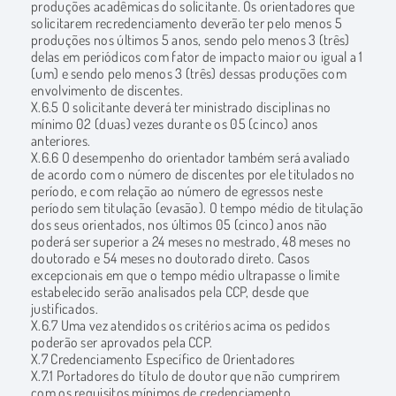
produções acadêmicas do solicitante. Os orientadores que
solicitarem recredenciamento deverão ter pelo menos 5
produções nos últimos 5 anos, sendo pelo menos 3 (três)
delas em periódicos com fator de impacto maior ou igual a 1
(um) e sendo pelo menos 3 (três) dessas produções com
envolvimento de discentes.
X.6.5 O solicitante deverá ter ministrado disciplinas no
mínimo 02 (duas) vezes durante os 05 (cinco) anos
anteriores.
X.6.6 O desempenho do orientador também será avaliado
de acordo com o número de discentes por ele titulados no
período, e com relação ao número de egressos neste
período sem titulação (evasão). O tempo médio de titulação
dos seus orientados, nos últimos 05 (cinco) anos não
poderá ser superior a 24 meses no mestrado, 48 meses no
doutorado e 54 meses no doutorado direto. Casos
excepcionais em que o tempo médio ultrapasse o limite
estabelecido serão analisados pela CCP, desde que
justificados.
X.6.7 Uma vez atendidos os critérios acima os pedidos
poderão ser aprovados pela CCP.
X.7 Credenciamento Específico de Orientadores
X.7.1 Portadores do título de doutor que não cumprirem
com os requisitos mínimos de credenciamento