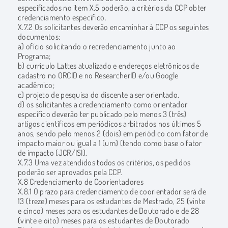
especificados no item X.5 poderão, a critérios da CCP obter
credenciamento específico.
X.7.2 Os solicitantes deverão encaminhar à CCP os seguintes
documentos:
a) ofício solicitando o recredenciamento junto ao
Programa;
b) currículo Lattes atualizado e endereços eletrônicos de
cadastro no ORCID e no ResearcherID e/ou Google
acadêmico;
c) projeto de pesquisa do discente a ser orientado.
d) os solicitantes a credenciamento como orientador
específico deverão ter publicado pelo menos 3 (três)
artigos científicos em periódicos arbitrados nos últimos 5
anos, sendo pelo menos 2 (dois) em periódico com fator de
impacto maior ou igual a 1 (um) (tendo como base o fator
de impacto (JCR/ISI).
X.7.3 Uma vez atendidos todos os critérios, os pedidos
poderão ser aprovados pela CCP.
X.8 Credenciamento de Coorientadores
X.8.1 O prazo para credenciamento de coorientador será de
13 (treze) meses para os estudantes de Mestrado, 25 (vinte
e cinco) meses para os estudantes de Doutorado e de 28
(vinte e oito) meses para os estudantes de Doutorado