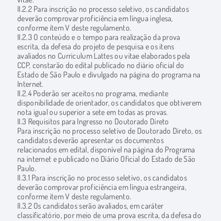
II.2.2 Para inscrição no processo seletivo, os candidatos
deverão comprovar proficiência em língua inglesa,
conforme item V deste regulamento.
II.2.3 O conteúdo e o tempo para realização da prova
escrita, da defesa do projeto de pesquisa e os itens
avaliados no Curriculum Lattes ou vitae elaborados pela
CCP, constarão do edital publicado no diário oficial do
Estado de São Paulo e divulgado na página do programa na
Internet.
II.2.4 Poderão ser aceitos no programa, mediante
disponibilidade de orientador, os candidatos que obtiverem
nota igual ou superior a sete em todas as provas.
II.3 Requisitos para Ingresso no Doutorado Direto
Para inscrição no processo seletivo de Doutorado Direto, os
candidatos deverão apresentar os documentos
relacionados em edital, disponível na página do Programa
na internet e publicado no Diário Oficial do Estado de São
Paulo.
II.3.1 Para inscrição no processo seletivo, os candidatos
deverão comprovar proficiência em língua estrangeira,
conforme item V deste regulamento.
II.3.2 Os candidatos serão avaliados, em caráter
classificatório, por meio de uma prova escrita, da defesa do