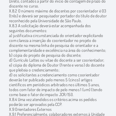
Direto, contados a partir do início de contagem de prazo do
discente no curso.
X.8.2 O número máximo de discentes por coorientador é 03
(três) e deverá ser pesquisador portador do título de doutor
reconhecido pela Universidade de São Paulo.
X.8.3 A solicitação deverá estar acompanhada dos
seguintes documentos:
a) justificativa circunstanciada do orientador explicitando
com clareza a inserção do coorientador no projeto do
discente na mesma linha de pesquisa do orientador e a
complementaridade e excelência na área do conhecimento;
b) cópia do projeto de pesquisa do discente;
d) Currículo Lattes ou vitae do docente a ser coorientador;
e) cópia do diploma de Doutor (frente e verso) do docente
que pleiteia o credenciamento;
d) os solicitantes a credenciamento como coorientador
deverão ter publicado pelo menos 5 (cinco) artigos
científicos em periódicos arbitrados nos últimos 5 anos,
todos com fator de impacto de pelo menos 1 (um) (tendo
como base o fator de impacto JCR/ISI).
X.8.4 Uma vez atendidos os critérios acima os pedidos
poderão ser aprovados pela CCP.
X.9 Orientadores Externos
X.9.1 Preferencialmente, colaboradores externos à Unidade