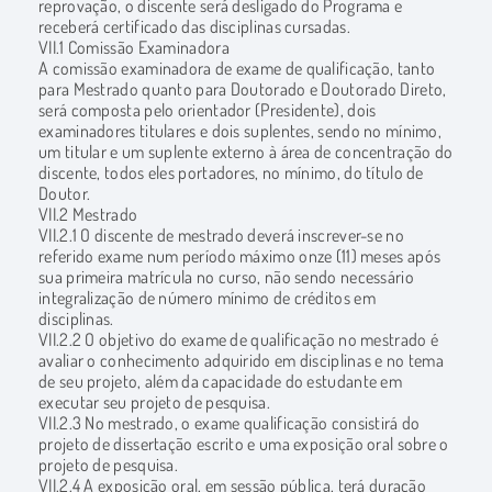
reprovação, o discente será desligado do Programa e
receberá certificado das disciplinas cursadas.
VII.1 Comissão Examinadora
A comissão examinadora de exame de qualificação, tanto
para Mestrado quanto para Doutorado e Doutorado Direto,
será composta pelo orientador (Presidente), dois
examinadores titulares e dois suplentes, sendo no mínimo,
um titular e um suplente externo à área de concentração do
discente, todos eles portadores, no mínimo, do título de
Doutor.
VII.2 Mestrado
VII.2.1 O discente de mestrado deverá inscrever-se no
referido exame num período máximo onze (11) meses após
sua primeira matrícula no curso, não sendo necessário
integralização de número mínimo de créditos em
disciplinas.
VII.2.2 O objetivo do exame de qualificação no mestrado é
avaliar o conhecimento adquirido em disciplinas e no tema
de seu projeto, além da capacidade do estudante em
executar seu projeto de pesquisa.
VII.2.3 No mestrado, o exame qualificação consistirá do
projeto de dissertação escrito e uma exposição oral sobre o
projeto de pesquisa.
VII.2.4 A exposição oral, em sessão pública, terá duração