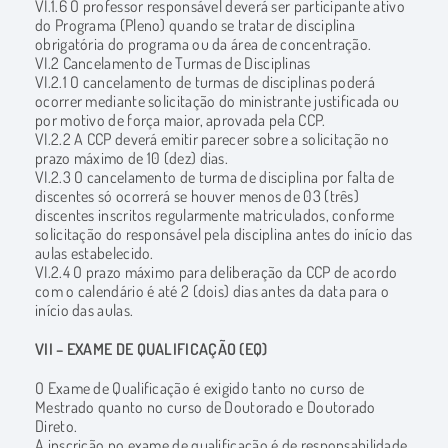
VI.1.6 O professor responsável deverá ser participante ativo
do Programa (Pleno) quando se tratar de disciplina
obrigatória do programa ou da área de concentração.
VI.2 Cancelamento de Turmas de Disciplinas
VI.2.1 O cancelamento de turmas de disciplinas poderá
ocorrer mediante solicitação do ministrante justificada ou
por motivo de força maior, aprovada pela CCP.
VI.2.2 A CCP deverá emitir parecer sobre a solicitação no
prazo máximo de 10 (dez) dias.
VI.2.3 O cancelamento de turma de disciplina por falta de
discentes só ocorrerá se houver menos de 03 (três)
discentes inscritos regularmente matriculados, conforme
solicitação do responsável pela disciplina antes do início das
aulas estabelecido.
VI.2.4 O prazo máximo para deliberação da CCP de acordo
com o calendário é até 2 (dois) dias antes da data para o
início das aulas.
VII – EXAME DE QUALIFICAÇÃO (EQ)
O Exame de Qualificação é exigido tanto no curso de
Mestrado quanto no curso de Doutorado e Doutorado
Direto.
A inscrição no exame de qualificação é de responsabilidade