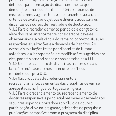
definidos para formação do discente; ementa que
demonstre conteúdo atual da matéria e processo de
ensino/aprendizagem; literatura pertinente e atualizada;
critérios de avaliação objetivos e diferenciados para os
discentes dos cursos de mestrado e de doutorado.
VI.1.2 Para o recredenciamento periódico e obrigatório,
além dos itens anteriormente considerados deve-se
observar ainda: a relevância do tema no contexto atual, as
respectivas atualizações e a demanda de inscritos. As
eventuais avaliações feitas por discentes de turmas
anteriores, e a incorporação de modificações sugeridas por
eles, poderão ser analisadas e consideradas pela CCP.
VI.1.3 O credenciamento de disciplinas não presenciais
também será baseado nos critérios específicos
estabelecidos pela CaC.
VI.1.4 Nas propostas de credenciamento e
recredenciamento, as ementas das disciplinas devem ser
apresentadas na língua portuguesa e inglesa.
VI.1.5 Para o credenciamento ou recredenciamento de
docentes responsáveis por disciplinas serão observados os
seguintes aspectos: portadores do título de doutor,
participação ativa no programa, atividades de pesquisa e
publicações compatíveis com o programa da disciplina.