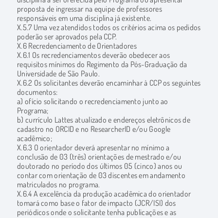
proposta de ingressar na equipe de professores
responsáveis em uma disciplina já existente.
X.5.7 Uma vez atendidos todos os critérios acima os pedidos
poderão ser aprovados pela CCP.
X.6 Recredenciamento de Orientadores
X.6.1 Os recredenciamentos deverão obedecer aos
requisitos mínimos do Regimento da Pós-Graduação da
Universidade de São Paulo.
X.6.2 Os solicitantes deverão encaminhar à CCP os seguintes
documentos:
a) ofício solicitando o recredenciamento junto ao
Programa;
b) currículo Lattes atualizado e endereços eletrônicos de
cadastro no ORCID e no ResearcherID e/ou Google
acadêmico;
X.6.3 O orientador deverá apresentar no mínimo a
conclusão de 03 (três) orientações de mestrado e/ou
doutorado no período dos últimos 05 (cinco) anos ou
contar com orientação de 03 discentes em andamento
matriculados no programa.
X.6.4 A excelência da produção acadêmica do orientador
tomará como base o fator de impacto (JCR/ISI) dos
periódicos onde o solicitante tenha publicações e as