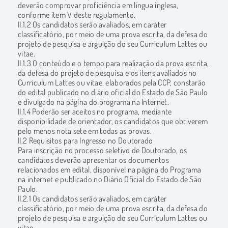
deverão comprovar proficiência em língua inglesa,
conforme item V deste regulamento.
II.1.2 Os candidatos serão avaliados, em caráter
classificatório, por meio de uma prova escrita, da defesa do
projeto de pesquisa e arguição do seu Curriculum Lattes ou
vitae.
II.1.3 O conteúdo e o tempo para realização da prova escrita,
da defesa do projeto de pesquisa e os itens avaliados no
Curriculum Lattes ou vitae, elaborados pela CCP, constarão
do edital publicado no diário oficial do Estado de São Paulo
e divulgado na página do programa na Internet.
II.1.4 Poderão ser aceitos no programa, mediante
disponibilidade de orientador, os candidatos que obtiverem
pelo menos nota sete em todas as provas.
II.2 Requisitos para Ingresso no Doutorado
Para inscrição no processo seletivo de Doutorado, os
candidatos deverão apresentar os documentos
relacionados em edital, disponível na página do Programa
na internet e publicado no Diário Oficial do Estado de São
Paulo.
II.2.1 Os candidatos serão avaliados, em caráter
classificatório, por meio de uma prova escrita, da defesa do
projeto de pesquisa e arguição do seu Curriculum Lattes ou
vitae.