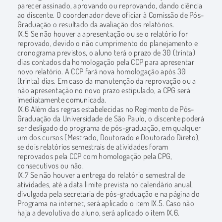
parecer assinado, aprovando ou reprovando, dando ciência
ao discente. O coordenador deve oficiar à Comissão de Pós-
Graduação o resultado da avaliação dos relatórios.
IX.5 Se não houver a apresentação ou se o relatório for
reprovado, devido o não cumprimento do planejamento e
cronograma previstos, o aluno terá o prazo de 30 (trinta)
dias contados da homologação pela CCP para apresentar
novo relatório. A CCP fará nova homologação após 30
(trinta) dias. Em caso da manutenção da reprovação ou a
não apresentação no novo prazo estipulado, a CPG será
imediatamente comunicada.
IX.6 Além das regras estabelecidas no Regimento de Pós-
Graduação da Universidade de São Paulo, o discente poderá
ser desligado do programa de pós-graduação, em qualquer
um dos cursos (Mestrado, Doutorado e Doutorado Direto),
se dois relatórios semestrais de atividades foram
reprovados pela CCP com homologação pela CPG,
consecutivos ou não.
IX.7 Se não houver a entrega do relatório semestral de
atividades, até a data limite prevista no calendário anual,
divulgada pela secretaria de pós-graduação e na página do
Programa na internet, será aplicado o item IX.5. Caso não
haja a devolutiva do aluno, será aplicado o item IX.6.