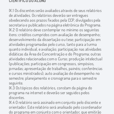
CIENTÍFICO DO ALUNO
IX.1 Os discentes serão avaliados através de seus relatórios
de atividades. Os relatórios deverão ser entregues
obedecendo aos prazos fixados pela CCP, divulgados pela
secretaria e publicados na página eletrônica do Programa.
IX.2 O relatório deve contemplar no mínimo os seguintes
itens: créditos cumpridos com avaliação de desempenho;
desenvolvimento da dissertação ou tese; participação em
atividades programadas pelo curso, tanto para a turma
quanto individual, e avaliação; participação nas atividades
didáticas da Área de Concentração e do Programa; outras
atividades relacionadas com o Curso; produção intelectual
(publicações; participação em congressos, simpósios,
jornadas; apresentação de trabalhos, painéis; conferências
e cursos ministrados); auto avaliação de desempenho no
semestre; planejamento e cronograma para o semestre
seguinte.
IX.3 Os tópicos dos relatórios, constam da página do
programa na internet e deverão ser seguidos pelos
discentes.
IX.4 O relatório será assinado em conjunto pelo discente e
orientador. Este relatório será analisado pelo coordenador
do programa em conjunto com o orientador, que emitirão