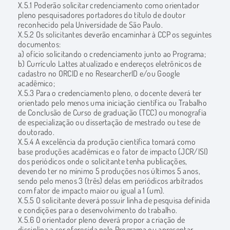
X.5.1 Poderão solicitar credenciamento como orientador
pleno pesquisadores portadores do título de doutor
reconhecido pela Universidade de São Paulo.
X.5.2 Os solicitantes deverão encaminhar à CCP os seguintes
documentos:
a) ofício solicitando o credenciamento junto ao Programa;
b) Currículo Lattes atualizado e endereços eletrônicos de
cadastro no ORCID e no ResearcherID e/ou Google
acadêmico;
X.5.3 Para o credenciamento pleno, o docente deverá ter
orientado pelo menos uma iniciação científica ou Trabalho
de Conclusão de Curso de graduação (TCC) ou monografia
de especialização ou dissertação de mestrado ou tese de
doutorado.
X.5.4 A excelência da produção científica tomará como
base produções acadêmicas e o fator de impacto (JCR/ISI)
dos periódicos onde o solicitante tenha publicações,
devendo ter no mínimo 5 produções nos últimos 5 anos,
sendo pelo menos 3 (três) delas em periódicos arbitrados
com fator de impacto maior ou igual a 1 (um).
X.5.5 O solicitante deverá possuir linha de pesquisa definida
e condições para o desenvolvimento do trabalho.
X.5.6 O orientador pleno deverá propor a criação de
disciplina a ser oferecida pelo Programa ou apresentar