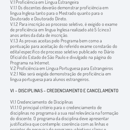
V.1 Proficiência em Língua Estrangeira
V.1.1 Os discentes deverão demonstrar proficiência em
língua Inglesa tanto para o Mestrado quanto para o
Doutorado e Doutorado Direto.
V.1.2 Para inscrição ao processo seletivo, é exigido o exame
de proficiência em língua Inglesa realizado até 5 (cinco)
anos antes da data de inscrição.
V.1.3 As provas aceitas pelo Programa bem como a
pontuação para aceitação do referido exame constarão do
edital específico de processo seletivo publicado no Diário
Oficial do Estado de São Paulo e divulgado na página do
Programa na Internet.
V.2 Proficiência em Língua Portuguesa para Estrangeiros
V.2.1 Não será exigida demonstração de proficiência em
língua portuguesa para alunos estrangeiros.
VI – DISCIPLINAS – CREDENCIAMENTO E CANCELAMENTO
VI.1 Credenciamento de Disciplinas
VI.1.1 O principal critério para o credenciamento de
disciplinas no programa é a sua real relevância na formação
do discente. O programa da disciplina deve apresentar
justificativa que contemple: coerência com as linhas e
projetos de pesquisa do programa; objetivos claros e