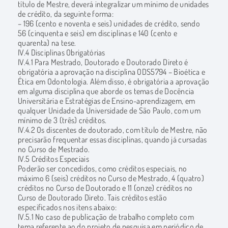
título de Mestre, deverá integralizar um mínimo de unidades
de crédito, da seguinte forma:
– 196 (cento e noventa e seis) unidades de crédito, sendo
56 (cinquenta e seis) em disciplinas e 140 (cento e
quarenta) na tese.
IV.4 Disciplinas Obrigatórias
IV.4.1 Para Mestrado, Doutorado e Doutorado Direto é
obrigatória a aprovação na disciplina ODS5794 – Bioética e
Ética em Odontologia. Além disso, é obrigatória a aprovação
em alguma disciplina que aborde os temas de Docência
Universitária e Estratégias de Ensino-aprendizagem, em
qualquer Unidade da Universidade de São Paulo, com um
mínimo de 3 (três) créditos.
IV.4.2 Os discentes de doutorado, com título de Mestre, não
precisarão frequentar essas disciplinas, quando já cursadas
no Curso de Mestrado.
IV.5 Créditos Especiais
Poderão ser concedidos, como créditos especiais, no
máximo 6 (seis) créditos no Curso de Mestrado, 4 (quatro)
créditos no Curso de Doutorado e 11 (onze) créditos no
Curso de Doutorado Direto. Tais créditos estão
especificados nos itens abaixo:
IV.5.1 No caso de publicação de trabalho completo com
tema referente ao do projeto de pesquisa em periódico de