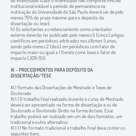
do interessado (caso o interessado não comprove vínculo
institucional estável o período de permanência na
instituição da Universidade de São Paulo deverá ser de pelo
menos 75% do prazo máximo para o depósito da
dissertação ou tese);
h) Os solicitantes a credenciamento como orientador
externo deverão ter publicado pelo menos 5 (cinco) artigos
científicos em periódicos arbitrados nos últimos 5 anos,
sendo pelo menos 2 (dois) em periódicos com fator de
impacto maior ou igual a 1 (tendo como base o fator de
impacto (JCR/ISI).
XI – PROCEDIMENTOS PARA DEPÓSITO DA
DISSERTAÇÃO/TESE
XI.1 Formato das Dissertações de Mestrado e Teses de
Doutorado
XI.1.1 O trabalho final realizado durante o curso de Mestrado
deverá ser apresentado na forma de dissertação e os de
Doutorado e Doutorado Direto na forma de tese. Esse
trabalho poderá ser realizado em um de dois formatos, um
tradicional e outro alternativo.
XI.1.1.1 No formato tradicional o trabalho final deve conter os
seguintes itens: