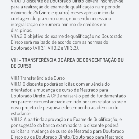
VII.4.1 O discente de Doutorado Direto deverá inscrever-se
para a realização do exame de qualificação num período
máximo de 24 (vinte e quatro) meses após o início da
contagem do prazo no curso, não sendo necessário
integralização de número mínimo de créditos em
disciplinas.
VII.4.2 O objetivo do exame de qualificação no Doutorado
Direto será realizado de acordo com as normas do
Doutorado (VII.3.1, VII 3.2 e VII 3.3).
VIII – TRANSFERÊNCIA DE ÁREA DE CONCENTRAÇÃO OU
DE CURSO
VIII.1 Transferência de Curso
VIII.1.1 O discente poderá solicitar, com anuência do
orientador, a mudança de curso de Mestrado para
Doutorado Direto. A CPG analisará o pedido fundamentado
em parecer circunstanciado emitido por um relator sobre o
novo projeto de pesquisa e desempenho acadêmico do
estudante.
VIII.1.2 A partir da aprovação no Exame de Qualificação, e
por sugestão da banca examinadora, o discente poderá
solicitar a mudança de curso de Mestrado para Doutorado
Direto ou de Doutorado Direto/Doutorado para Mestrado