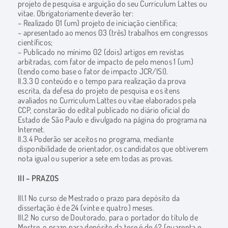
projeto de pesquisa e arguição do seu Curriculum Lattes ou
vitae. Obrigatoriamente deverão ter:
– Realizado 01 (um) projeto de iniciação científica;
– apresentado ao menos 03 (três) trabalhos em congressos
científicos;
– Publicado no mínimo 02 (dois) artigos em revistas
arbitradas, com fator de impacto de pelo menos 1 (um)
(tendo como base o fator de impacto JCR/ISI).
II.3.3 O conteúdo e o tempo para realização da prova
escrita, da defesa do projeto de pesquisa e os itens
avaliados no Curriculum Lattes ou vitae elaborados pela
CCP, constarão do edital publicado no diário oficial do
Estado de São Paulo e divulgado na página do programa na
Internet.
II.3.4 Poderão ser aceitos no programa, mediante
disponibilidade de orientador, os candidatos que obtiverem
nota igual ou superior a sete em todas as provas.
III – PRAZOS
III.1 No curso de Mestrado o prazo para depósito da
dissertação é de 24 (vinte e quatro) meses.
III.2 No curso de Doutorado, para o portador do título de
Mestre, o prazo para depósito da tese é de 42 (quarenta e