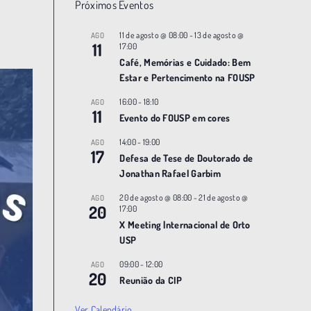
Próximos Eventos
11 de agosto @ 08:00
-
13 de agosto @
AGO
11
17:00
Café, Memórias e Cuidado: Bem
Estar e Pertencimento na FOUSP
16:00
-
18:10
AGO
11
Evento do FOUSP em cores
14:00
-
19:00
AGO
17
Defesa de Tese de Doutorado de
Jonathan Rafael Garbim
20 de agosto @ 08:00
-
21 de agosto @
AGO
20
17:00
X Meeting |nternacional de Orto
USP
09:00
-
12:00
AGO
20
Reunião da CIP
Ver Calendário