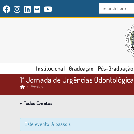
Search
for:
Institucional
Graduação
Pós-Graduação
1ª Jornada de Urgências Odontológica
>
Eventos
« Todos Eventos
Este evento já passou.