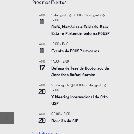
Próximos Eventos
11 de agosto @ 08:00
-
13 de agosto @
AGO
11
17:00
Café, Memórias e Cuidado: Bem
Estar e Pertencimento na FOUSP
16:00
-
18:10
AGO
11
Evento do FOUSP em cores
14:00
-
19:00
AGO
17
Defesa de Tese de Doutorado de
Jonathan Rafael Garbim
20 de agosto @ 08:00
-
21 de agosto @
AGO
20
17:00
X Meeting |nternacional de Orto
USP
09:00
-
12:00
AGO
si
20
Reunião da CIP
Ver Calendário