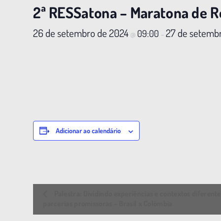
2ª RESSatona – Maratona de R
26 de setembro de 2024
27 de setemb
09:00
@
–
Adicionar ao calendário
E
Palestra: Dividindo experiências e contextos diferent
v
parcerias promissoras – Brasil x Colômbia
e