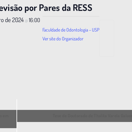
evisão por Pares da RESS
ro de 2024
16:00
@
Faculdade de Odontologia – USP
Ver site do Organizador
es em
Tese de Doutorado de Thalita Varela Galas