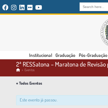
Search
for:
Institucional
Graduação
Pós-Graduação
2ª RESSatona – Maratona de Revisão
>
Eventos
« Todos Eventos
Este evento já passou.