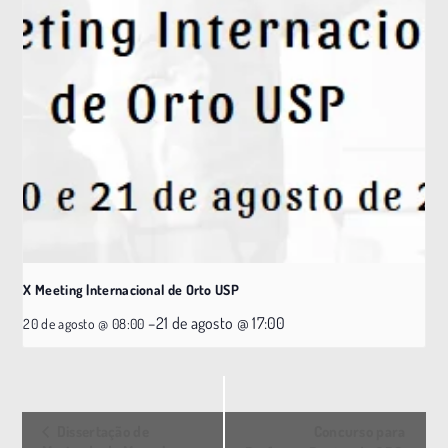
X Meeting |nternacional de Orto USP
–
21 de agosto @ 17:00
20 de agosto @ 08:00
E
Dissertação de
Concurso para