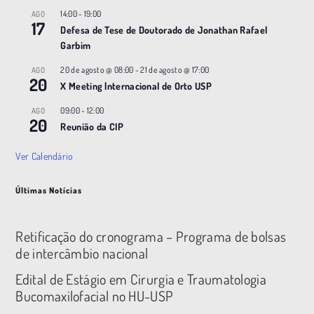
14:00
-
19:00
AGO
17
Defesa de Tese de Doutorado de Jonathan Rafael
Garbim
20 de agosto @ 08:00
-
21 de agosto @ 17:00
AGO
20
X Meeting |nternacional de Orto USP
09:00
-
12:00
AGO
20
Reunião da CIP
Ver Calendário
Últimas Notícias
Retificação do cronograma – Programa de bolsas
de intercâmbio nacional
Edital de Estágio em Cirurgia e Traumatologia
Bucomaxilofacial no HU-USP