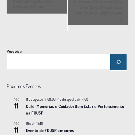
v
Mestrado de Marcelo
Professor Doutor do ODS,
Vilhena da Silva
área de conhecimento
e
em Odontologia Forense
n
t
o
N
a
Pesquisar
v
e
g
a
Próximos Eventos
ç
11 de agosto @ 08:00
-
13 de agosto @ 17:00
AGO
ã
11
Café, Memórias e Cuidado: Bem Estar e Pertencimento
o
na FOUSP
16:00
-
18:10
AGO
11
Evento do FOUSP em cores