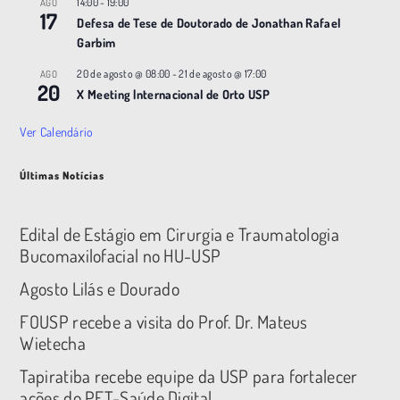
14:00
-
19:00
AGO
17
Defesa de Tese de Doutorado de Jonathan Rafael
Garbim
20 de agosto @ 08:00
-
21 de agosto @ 17:00
AGO
20
X Meeting |nternacional de Orto USP
Ver Calendário
Últimas Notícias
Edital de Estágio em Cirurgia e Traumatologia
Bucomaxilofacial no HU-USP
Agosto Lilás e Dourado
FOUSP recebe a visita do Prof. Dr. Mateus
Wietecha
Tapiratiba recebe equipe da USP para fortalecer
ações do PET-Saúde Digital