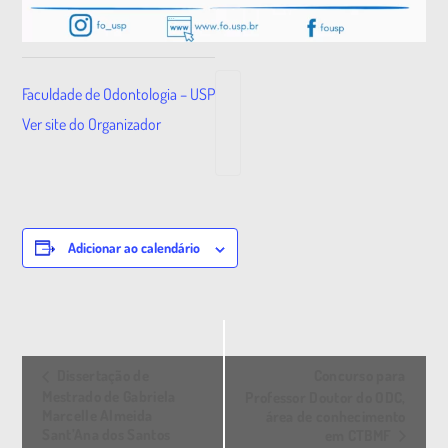
Faculdade de Odontologia – USP
Ver site do Organizador
Adicionar ao calendário
E
Dissertação de
Concurso para
v
Mestrado de Gabriela
Professor Doutor do ODC,
Marcelle Almeida
área de conhecimento
e
Sant’Ana dos Santos
em CTBMF