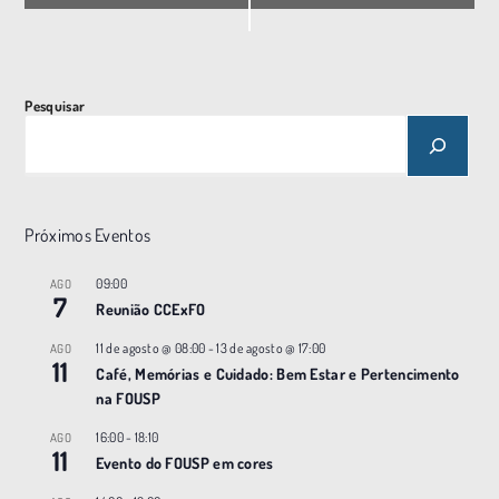
n
t
o
N
Pesquisar
a
v
e
g
Próximos Eventos
a
ç
09:00
AGO
7
Reunião CCExFO
ã
o
11 de agosto @ 08:00
-
13 de agosto @ 17:00
AGO
11
Café, Memórias e Cuidado: Bem Estar e Pertencimento
na FOUSP
16:00
-
18:10
AGO
11
Evento do FOUSP em cores