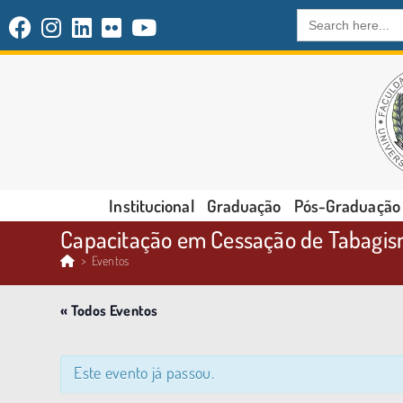
Search
for:
Institucional
Graduação
Pós-Graduação
Capacitação em Cessação de Tabagi
>
Eventos
« Todos Eventos
Este evento já passou.