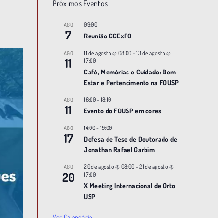
Próximos Eventos
09:00
AGO
7
Reunião CCExFO
11 de agosto @ 08:00
-
13 de agosto @
AGO
11
17:00
Café, Memórias e Cuidado: Bem
Estar e Pertencimento na FOUSP
16:00
-
18:10
AGO
11
Evento do FOUSP em cores
14:00
-
19:00
AGO
17
Defesa de Tese de Doutorado de
Jonathan Rafael Garbim
20 de agosto @ 08:00
-
21 de agosto @
AGO
20
17:00
X Meeting |nternacional de Orto
USP
Ver Calendário