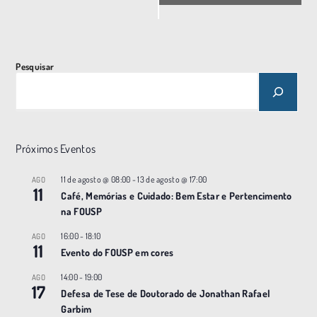
n
t
o
Pesquisar
N
a
v
e
Próximos Eventos
g
a
11 de agosto @ 08:00
-
13 de agosto @ 17:00
AGO
11
ç
Café, Memórias e Cuidado: Bem Estar e Pertencimento
na FOUSP
ã
o
16:00
-
18:10
AGO
11
Evento do FOUSP em cores
14:00
-
19:00
AGO
17
Defesa de Tese de Doutorado de Jonathan Rafael
Garbim