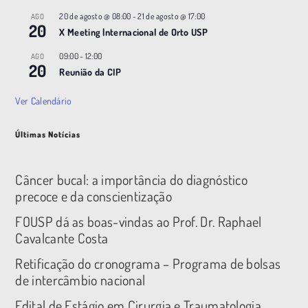
20 de agosto @ 08:00
-
21 de agosto @ 17:00
AGO
20
X Meeting |nternacional de Orto USP
09:00
-
12:00
AGO
20
Reunião da CIP
Ver Calendário
Últimas Notícias
Câncer bucal: a importância do diagnóstico
precoce e da conscientização
FOUSP dá as boas-vindas ao Prof. Dr. Raphael
Cavalcante Costa
Retificação do cronograma – Programa de bolsas
de intercâmbio nacional
Edital de Estágio em Cirurgia e Traumatologia