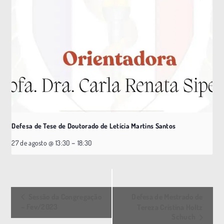
Defesa de Tese de Doutorado de Letícia Martins Santos
–
27 de agosto @ 13:30
18:30
E
Sessão da Congregação
Defesa de Mestrado de
v
– Fev/2023
Tereza Cristina Holtz
Schuch
e