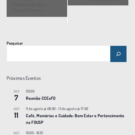
e
Saúde de Gustavo
n
Fitaroni Pereira
t
o
N
a
Pesquisar
v
e
g
a
Próximos Eventos
ç
09:00
AGO
ã
7
Reunião CCExFO
o
11 de agosto @ 08:00
-
13 de agosto @ 17:00
AGO
11
Café, Memórias e Cuidado: Bem Estar e Pertencimento
na FOUSP
16:00
-
18:10
AGO