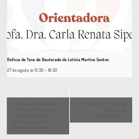
Defesa de Tese de Doutorado de Letícia Martins Santos
–
27 de agosto @ 13:30
18:30
E
Defesa de Mestrado
Reunião do Programa
v
Profissional Formação
de Ciências
Interdisciplinar em
Odontológicas
e
Saúde de Leandro
n
Mársico Loschiavo
t