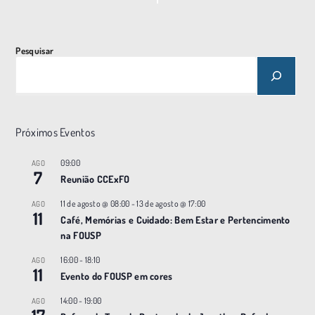
o
N
a
Pesquisar
v
e
g
a
Próximos Eventos
ç
09:00
AGO
ã
7
Reunião CCExFO
o
11 de agosto @ 08:00
-
13 de agosto @ 17:00
AGO
11
Café, Memórias e Cuidado: Bem Estar e Pertencimento
na FOUSP
16:00
-
18:10
AGO
11
Evento do FOUSP em cores
14:00
-
19:00
AGO