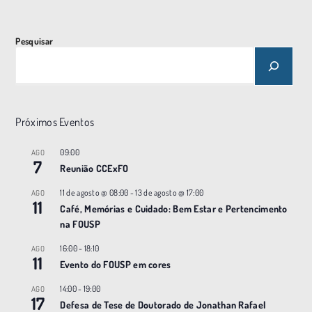
t
o
Pesquisar
N
a
v
e
Próximos Eventos
g
a
09:00
AGO
7
ç
Reunião CCExFO
ã
11 de agosto @ 08:00
-
13 de agosto @ 17:00
AGO
11
o
Café, Memórias e Cuidado: Bem Estar e Pertencimento
na FOUSP
16:00
-
18:10
AGO
11
Evento do FOUSP em cores
14:00
-
19:00
AGO
17
Defesa de Tese de Doutorado de Jonathan Rafael