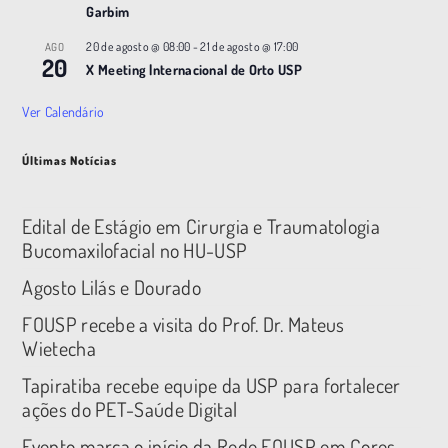
Garbim
20 de agosto @ 08:00
-
21 de agosto @ 17:00
AGO
20
X Meeting |nternacional de Orto USP
Ver Calendário
Últimas Notícias
Edital de Estágio em Cirurgia e Traumatologia
Bucomaxilofacial no HU-USP
Agosto Lilás e Dourado
FOUSP recebe a visita do Prof. Dr. Mateus
Wietecha
Tapiratiba recebe equipe da USP para fortalecer
ações do PET-Saúde Digital
Evento marca o início da Rede FOUSP em Cores