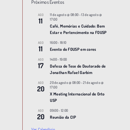
Próximos Eventos
11 de agosto @ 08:00
-
13 de agosto @
AGO
11
17:00
Café, Memórias e Cuidado: Bem
Estar e Pertencimento na FOUSP
16:00
-
18:10
AGO
11
Evento do FOUSP em cores
14:00
-
19:00
AGO
17
Defesa de Tese de Doutorado de
Jonathan Rafael Garbim
20 de agosto @ 08:00
-
21 de agosto @
AGO
20
17:00
X Meeting |nternacional de Orto
USP
09:00
-
12:00
AGO
20
Reunião da CIP
Ver Calendário