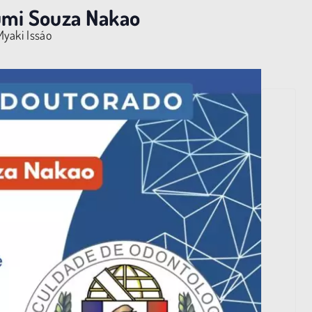
umi Souza Nakao
Myaki Issáo