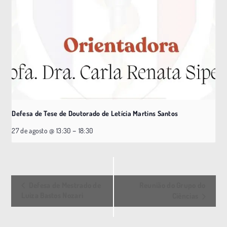
Defesa de Tese de Doutorado de Letícia Martins Santos
–
27 de agosto @ 13:30
18:30
E
Defesa de Mestrado de
Reunião do Grupo do
v
Luiza Bastos Nozari
Ciências
e
n