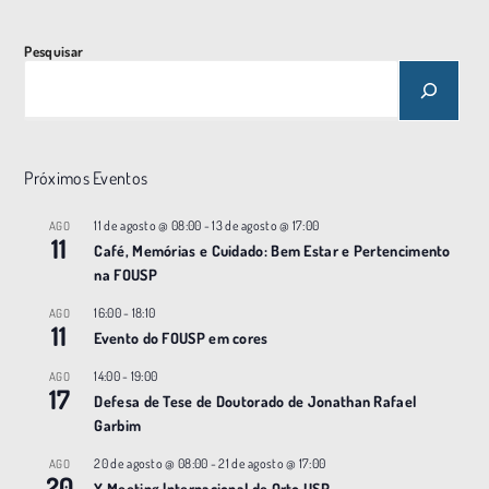
t
o
Pesquisar
N
a
v
e
Próximos Eventos
g
11 de agosto @ 08:00
-
13 de agosto @ 17:00
AGO
a
11
Café, Memórias e Cuidado: Bem Estar e Pertencimento
ç
na FOUSP
ã
16:00
-
18:10
AGO
o
11
Evento do FOUSP em cores
14:00
-
19:00
AGO
17
Defesa de Tese de Doutorado de Jonathan Rafael
Garbim
20 de agosto @ 08:00
-
21 de agosto @ 17:00
AGO
20
X Meeting |nternacional de Orto USP