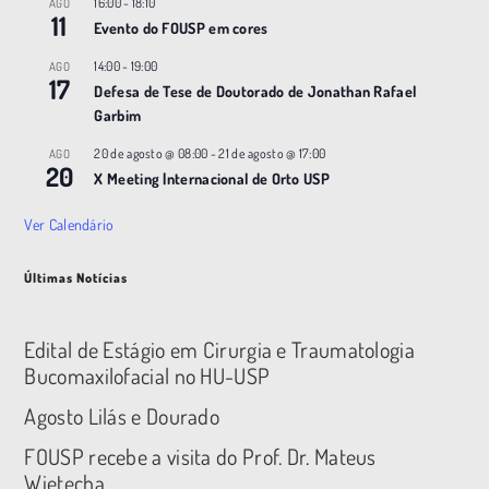
16:00
-
18:10
AGO
11
Evento do FOUSP em cores
14:00
-
19:00
AGO
17
Defesa de Tese de Doutorado de Jonathan Rafael
Garbim
20 de agosto @ 08:00
-
21 de agosto @ 17:00
AGO
20
X Meeting |nternacional de Orto USP
Ver Calendário
Últimas Notícias
Edital de Estágio em Cirurgia e Traumatologia
Bucomaxilofacial no HU-USP
Agosto Lilás e Dourado
FOUSP recebe a visita do Prof. Dr. Mateus
Wietecha