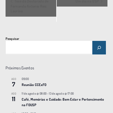
Tese de Doutorado de
Um dia na USP
v
Fernando Antonio Reis
Laurino
e
n
t
o
Pesquisar
N
a
v
e
Próximos Eventos
g
a
09:00
AGO
7
ç
Reunião CCExFO
ã
11 de agosto @ 08:00
-
13 de agosto @ 17:00
AGO
11
o
Café, Memórias e Cuidado: Bem Estar e Pertencimento
na FOUSP