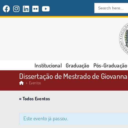
Search
for:
Institucional
Graduação
Pós-Graduação
Dissertação de Mestrado de Giovanna 
>
Eventos
« Todos Eventos
Este evento já passou.