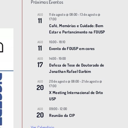
Próximos Eventos
11 de agosto @ 08:00
-
13 de agosto @
AGO
11
17:00
Café, Memórias e Cuidado: Bem
Estar e Pertencimento na FOUSP
16:00
-
18:10
AGO
11
Evento do FOUSP em cores
14:00
-
19:00
AGO
17
Defesa de Tese de Doutorado de
Jonathan Rafael Garbim
20 de agosto @ 08:00
-
21 de agosto @
AGO
20
17:00
X Meeting |nternacional de Orto
USP
09:00
-
12:00
AGO
20
Reunião da CIP
Ver Calendário