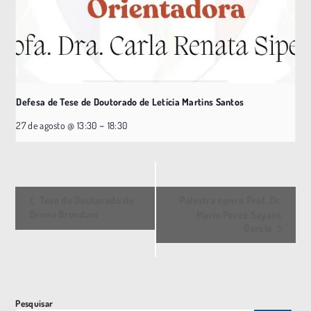
Defesa de Tese de Doutorado de Letícia Martins Santos
–
27 de agosto @ 13:30
18:30
E
Tese de Doutorado de
Palestra com o Prof. Dr.
v
Bruna Brondani
Mario Perez Sayans
Garcia
e
n
t
o
Pesquisar