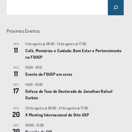
N
a
v
e
Próximos Eventos
g
a
11 de agosto @ 08:00
-
13 de agosto @ 17:00
AGO
11
ç
Café, Memórias e Cuidado: Bem Estar e Pertencimento
na FOUSP
ã
o
16:00
-
18:10
AGO
11
Evento do FOUSP em cores
14:00
-
19:00
AGO
17
Defesa de Tese de Doutorado de Jonathan Rafael
Garbim
20 de agosto @ 08:00
-
21 de agosto @ 17:00
AGO
20
X Meeting |nternacional de Orto USP
09:00
-
12:00
AGO
20
Reunião da CIP