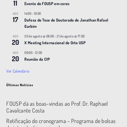
11
Evento do FOUSP em cores
14:00
-
19:00
AGO
17
Defesa de Tese de Doutorado de Jonathan Rafael
Garbim
20 de agosto @ 08:00
-
21 de agosto @ 17:00
AGO
20
X Meeting |nternacional de Orto USP
09:00
-
12:00
AGO
20
Reunião da CIP
Ver Calendário
Últimas Notícias
FOUSP dá as boas-vindas ao Prof. Dr. Raphael
Cavalcante Costa
Retificação do cronograma – Programa de bolsas