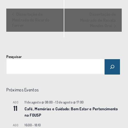
E
Dissertação de
Dissertação de
v
Mestrado de Ricardo
Mestrado de Renata
Ferrer
Mendes Orsi
e
n
t
o
Pesquisar
N
a
v
e
Próximos Eventos
g
a
11 de agosto @ 08:00
-
13 de agosto @ 17:00
AGO
11
ç
Café, Memórias e Cuidado: Bem Estar e Pertencimento
na FOUSP
ã
o
16:00
-
18:10
AGO