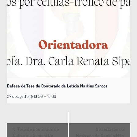
Defesa de Tese de Doutorado de Letícia Martins Santos
–
27 de agosto @ 13:30
18:30
E
Tese de Doutorado de
Dissertação de
v
Catharina Simioni De
Mestrado de Daniela Mita