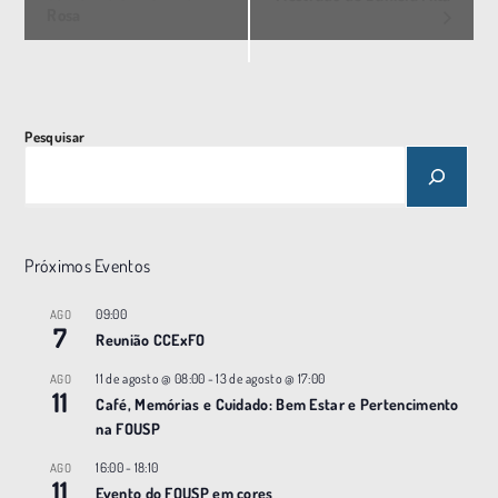
Rosa
e
n
t
o
Pesquisar
N
a
v
e
Próximos Eventos
g
a
09:00
AGO
7
ç
Reunião CCExFO
ã
11 de agosto @ 08:00
-
13 de agosto @ 17:00
AGO
11
o
Café, Memórias e Cuidado: Bem Estar e Pertencimento
na FOUSP
16:00
-
18:10
AGO
11
Evento do FOUSP em cores