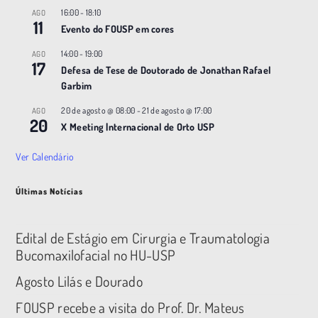
16:00
-
18:10
AGO
11
Evento do FOUSP em cores
14:00
-
19:00
AGO
17
Defesa de Tese de Doutorado de Jonathan Rafael
Garbim
20 de agosto @ 08:00
-
21 de agosto @ 17:00
AGO
20
X Meeting |nternacional de Orto USP
Ver Calendário
Últimas Notícias
Edital de Estágio em Cirurgia e Traumatologia
Bucomaxilofacial no HU-USP
Agosto Lilás e Dourado
FOUSP recebe a visita do Prof. Dr. Mateus