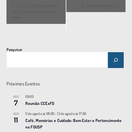
E
Tese de Doutorado de
2º OdontonaRemo
v
Ana Paula Dornellas da
Silva
e
n
t
o
Pesquisar
N
a
v
e
Próximos Eventos
g
a
09:00
AGO
7
ç
Reunião CCExFO
ã
11 de agosto @ 08:00
-
13 de agosto @ 17:00
AGO
11
o
Café, Memórias e Cuidado: Bem Estar e Pertencimento
na FOUSP