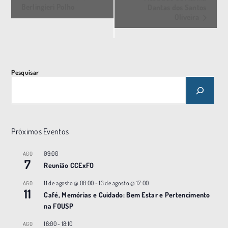
Berlingieri Polho
Dantas dos Santos
e
Oliveira
n
t
o
N
Pesquisar
a
v
e
g
Próximos Eventos
a
ç
09:00
AGO
7
Reunião CCExFO
ã
o
11 de agosto @ 08:00
-
13 de agosto @ 17:00
AGO
11
Café, Memórias e Cuidado: Bem Estar e Pertencimento
na FOUSP
16:00
-
18:10
AGO