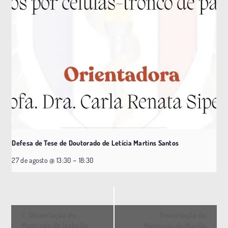
Defesa de Tese de Doutorado de Letícia Martins Santos
–
27 de agosto @ 13:30
18:30
E
Dissertação de
Dissertação de
v
Mestrado de Isabella
Mestrado de Marília