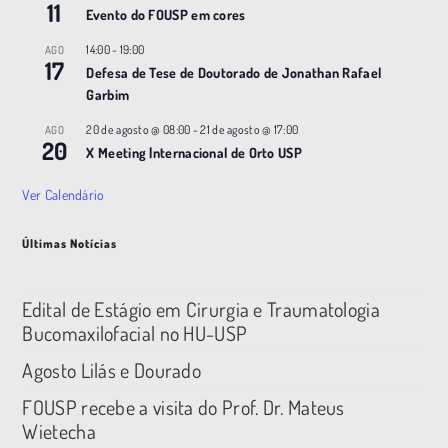
11
Evento do FOUSP em cores
14:00
-
19:00
AGO
17
Defesa de Tese de Doutorado de Jonathan Rafael
Garbim
20 de agosto @ 08:00
-
21 de agosto @ 17:00
AGO
20
X Meeting |nternacional de Orto USP
Ver Calendário
Últimas Notícias
Edital de Estágio em Cirurgia e Traumatologia
Bucomaxilofacial no HU-USP
Agosto Lilás e Dourado
FOUSP recebe a visita do Prof. Dr. Mateus
Wietecha