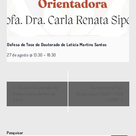
Defesa de Tese de Doutorado de Letícia Martins Santos
–
27 de agosto @ 13:30
18:30
E
Tese de Doutorado de
Encontro de Pós-
v
Renan Lúcio Berbel da
Graduação FOUSP – FOB
Silva
– FORP
e
n
t
o
Pesquisar