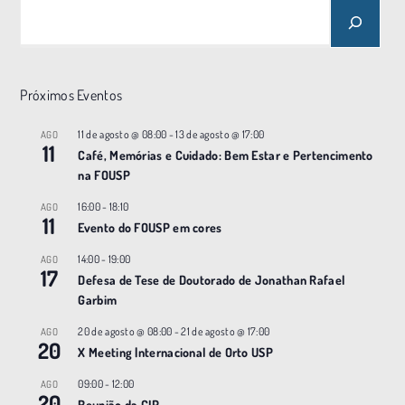
N
a
v
e
Próximos Eventos
g
a
11 de agosto @ 08:00
-
13 de agosto @ 17:00
AGO
11
ç
Café, Memórias e Cuidado: Bem Estar e Pertencimento
na FOUSP
ã
o
16:00
-
18:10
AGO
11
Evento do FOUSP em cores
14:00
-
19:00
AGO
17
Defesa de Tese de Doutorado de Jonathan Rafael
Garbim
20 de agosto @ 08:00
-
21 de agosto @ 17:00
AGO
20
X Meeting |nternacional de Orto USP
09:00
-
12:00
AGO
20
Reunião da CIP