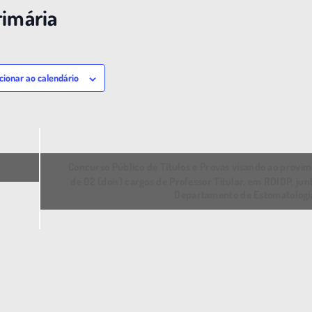
rimária
cionar ao calendário
Concurso Público de Títulos e Provas visando ao provi
de 02 (dois) cargos de Professor Titular, em RDIDP, jun
Departamento de Estomatolog