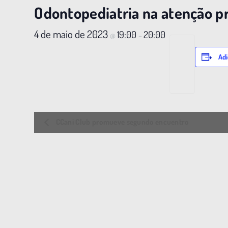
Odontopediatria na atenção p
4 de maio de 2023
19:00
20:00
@
–
Adi
E
CCani Club promueve segundo encuentro
v
e
n
t
o
N
a