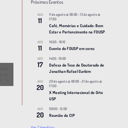
Próximos Eventos
11 de agosto @ 08:00
-
13 de agosto @
AGO
11
17:00
Café, Memórias e Cuidado: Bem
Estar e Pertencimento na FOUSP
16:00
-
18:10
AGO
11
Evento do FOUSP em cores
14:00
-
19:00
AGO
17
Defesa de Tese de Doutorado de
mento
Jonathan Rafael Garbim
to ao
ia
20 de agosto @ 08:00
-
21 de agosto @
AGO
20
17:00
X Meeting |nternacional de Orto
USP
09:00
-
12:00
AGO
20
Reunião da CIP
Ver Calendário