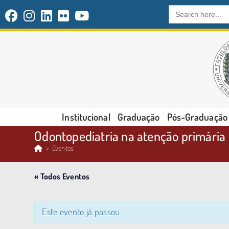
Search
for:
Institucional
Graduação
Pós-Graduação
Odontopediatria na atenção primária
>
Eventos
« Todos Eventos
Este evento já passou.