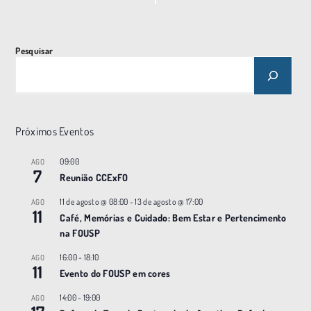
n
t
o
Pesquisar
N
a
v
e
Próximos Eventos
g
a
09:00
AGO
7
ç
Reunião CCExFO
ã
11 de agosto @ 08:00
-
13 de agosto @ 17:00
AGO
11
o
Café, Memórias e Cuidado: Bem Estar e Pertencimento
na FOUSP
16:00
-
18:10
AGO
11
Evento do FOUSP em cores
14:00
-
19:00
AGO