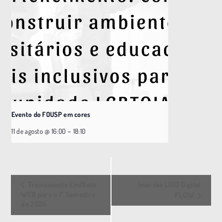
Evento do FOUSP em cores
–
11 de agosto @ 16:00
18:10
E
Treinamento EndNote
Imersão LIOD Digital
v
WEB para o 1º Semestre
FLOW
de 2024
e