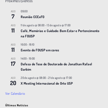
Próximos Eventos
a
ç
09:00
AGO
7
Reunião CCExFO
ã
o
11 de agosto @ 08:00
-
13 de agosto @ 17:00
AGO
11
Café, Memórias e Cuidado: Bem Estar e Pertencimento
na FOUSP
16:00
-
18:10
AGO
11
Evento do FOUSP em cores
14:00
-
19:00
AGO
17
Defesa de Tese de Doutorado de Jonathan Rafael
Garbim
20 de agosto @ 08:00
-
21 de agosto @ 17:00
AGO
20
X Meeting |nternacional de Orto USP
Ver Calendário
Últimas Notícias