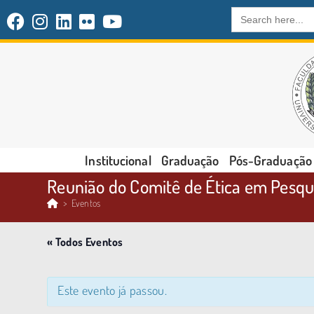
Search
for:
Institucional
Graduação
Pós-Graduação
Reunião do Comitê de Ética em Pesqu
>
Eventos
« Todos Eventos
Este evento já passou.