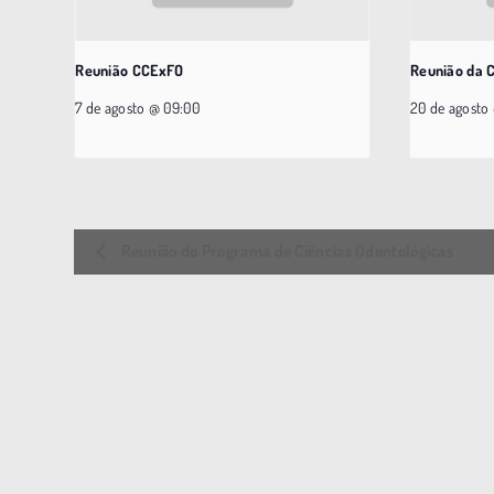
Reunião CCExFO
Reunião da 
7 de agosto @ 09:00
20 de agosto
E
Reunião do Programa de Ciências Odontológicas
v
e
n
t
o
N
a
v