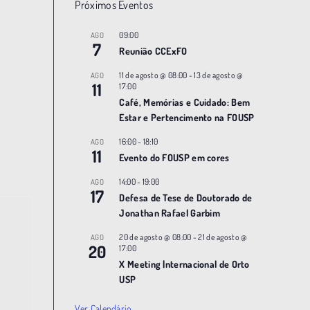
Próximos Eventos
09:00
AGO
7
Reunião CCExFO
11 de agosto @ 08:00
-
13 de agosto @
AGO
11
17:00
Café, Memórias e Cuidado: Bem
Estar e Pertencimento na FOUSP
16:00
-
18:10
AGO
11
Evento do FOUSP em cores
14:00
-
19:00
AGO
17
Defesa de Tese de Doutorado de
Jonathan Rafael Garbim
20 de agosto @ 08:00
-
21 de agosto @
AGO
20
17:00
X Meeting |nternacional de Orto
USP
Ver Calendário