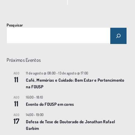
N
a
v
Pesquisar
e
g
a
ç
Próximos Eventos
ã
o
11 de agosto @ 08:00
-
13 de agosto @ 17:00
AGO
11
Café, Memórias e Cuidado: Bem Estar e Pertencimento
na FOUSP
16:00
-
18:10
AGO
11
Evento do FOUSP em cores
14:00
-
19:00
AGO
17
Defesa de Tese de Doutorado de Jonathan Rafael
Garbim