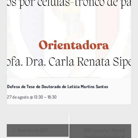
Defesa de Tese de Doutorado de Letícia Martins Santos
–
27 de agosto @ 13:30
18:30
E
Reunião do CEP
USP Lecture – Mental
v
health and quality of