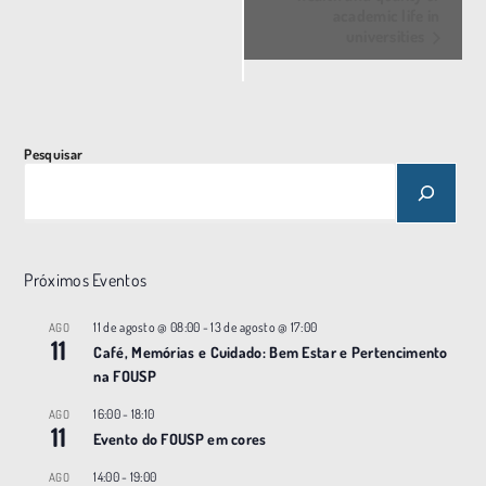
academic life in
e
universities
n
t
o
N
Pesquisar
a
v
e
g
Próximos Eventos
a
ç
11 de agosto @ 08:00
-
13 de agosto @ 17:00
AGO
11
Café, Memórias e Cuidado: Bem Estar e Pertencimento
ã
na FOUSP
o
16:00
-
18:10
AGO
11
Evento do FOUSP em cores
14:00
-
19:00
AGO