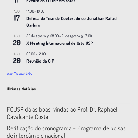
Evento do FOUSP em cores
14:00
-
19:00
AGO
17
Defesa de Tese de Doutorado de Jonathan Rafael
Garbim
20 de agosto @ 08:00
-
21 de agosto @ 17:00
AGO
20
X Meeting |nternacional de Orto USP
09:00
-
12:00
AGO
20
Reunião da CIP
Ver Calendário
Últimas Notícias
FOUSP dá as boas-vindas ao Prof. Dr. Raphael
Cavalcante Costa
Retificação do cronograma – Programa de bolsas
de intercâmbio nacional