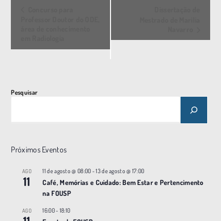
E
Concurso para
Dissertação de
v
Professor Doutor do ODE,
Mestrado de Marilia
área de conhecimento
Navarro
e
em Radiologia
n
t
o
N
Pesquisar
a
v
e
g
Próximos Eventos
a
ç
11 de agosto @ 08:00
-
13 de agosto @ 17:00
AGO
11
Café, Memórias e Cuidado: Bem Estar e Pertencimento
ã
na FOUSP
o
16:00
-
18:10
AGO
11