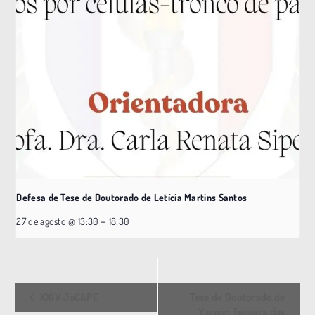
Defesa de Tese de Doutorado de Letícia Martins Santos
–
27 de agosto @ 13:30
18:30
E
XXIV JoCAPE
Tese de Doutorado de
v
Yasmin Teixeira das