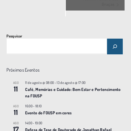
Graças
e
n
t
o
Pesquisar
N
a
v
e
Próximos Eventos
g
a
11 de agosto @ 08:00
-
13 de agosto @ 17:00
AGO
11
ç
Café, Memórias e Cuidado: Bem Estar e Pertencimento
na FOUSP
ã
o
16:00
-
18:10
AGO
11
Evento do FOUSP em cores
14:00
-
19:00
AGO
17
Defesa de Tese de Doutorado de Jonathan Rafael