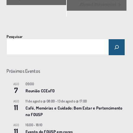
Ahmed Mohammed
e
n
t
o
Pesquisar
N
a
v
e
Próximos Eventos
g
a
09:00
AGO
7
ç
Reunião CCExFO
ã
11 de agosto @ 08:00
-
13 de agosto @ 17:00
AGO
11
o
Café, Memórias e Cuidado: Bem Estar e Pertencimento
na FOUSP
16:00
-
18:10
AGO
11
Evento do FOUSP em cores