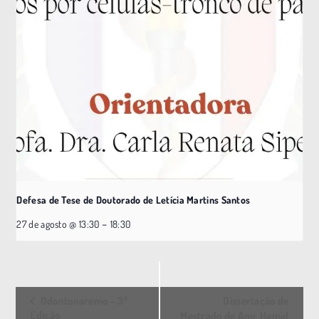
Defesa de Tese de Doutorado de Letícia Martins Santos
–
27 de agosto @ 13:30
18:30
E
Odontonaremo – 3ª
Dissertação de
v
Edição
Mestrado de Amr Hamid