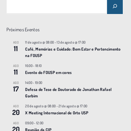
Próximos Eventos
11 de agosto @ 08:00
-
13 de agosto @ 17:00
AGO
11
Café, Memórias e Cuidado: Bem Estar e Pertencimento
na FOUSP
16:00
-
18:10
AGO
11
Evento do FOUSP em cores
14:00
-
19:00
AGO
17
Defesa de Tese de Doutorado de Jonathan Rafael
Garbim
20 de agosto @ 08:00
-
21 de agosto @ 17:00
AGO
20
X Meeting |nternacional de Orto USP
09:00
-
12:00
AGO
20
Reunião da CIP