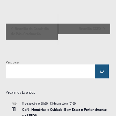
E
Reunião da Comissão
Reunião CCEX
v
de Pós-Graduação
e
n
t
o
Pesquisar
N
a
v
e
Próximos Eventos
g
11 de agosto @ 08:00
-
13 de agosto @ 17:00
AGO
a
11
Café, Memórias e Cuidado: Bem Estar e Pertencimento
ç
na FOUSP