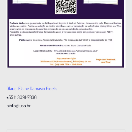
Glauci Elaine Damasio Fidelis
+55 11 3091-7836
bibfo@usp.br