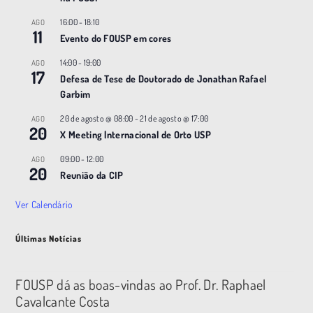
ã
16:00
-
18:10
AGO
o
11
Evento do FOUSP em cores
14:00
-
19:00
AGO
17
Defesa de Tese de Doutorado de Jonathan Rafael
Garbim
20 de agosto @ 08:00
-
21 de agosto @ 17:00
AGO
20
X Meeting |nternacional de Orto USP
09:00
-
12:00
AGO
20
Reunião da CIP
Ver Calendário
Últimas Notícias
FOUSP dá as boas-vindas ao Prof. Dr. Raphael
Cavalcante Costa