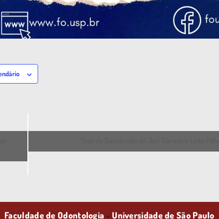
endário
mez
Tese de Doutorado de Jair Carneiro Leão Fil
Faculdade de Odontologia
-
Universidade de São Paulo