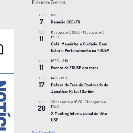
Próximos Eventos
09:00
AGO
7
Reunião CCExFO
11 de agosto @ 08:00
-
13 de agosto @
AGO
11
17:00
Café, Memórias e Cuidado: Bem
Estar e Pertencimento na FOUSP
16:00
-
18:10
AGO
11
Evento do FOUSP em cores
14:00
-
19:00
AGO
17
Defesa de Tese de Doutorado de
Jonathan Rafael Garbim
20 de agosto @ 08:00
-
21 de agosto @
AGO
20
17:00
X Meeting |nternacional de Orto
USP
Ver Calendário