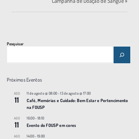
Campanha de Doação de Sangue
»
Pesquisar
Próximos Eventos
11 de agosto @ 08:00
-
13 de agosto @ 17:00
AGO
11
Café, Memórias e Cuidado: Bem Estar e Pertencimento
na FOUSP
16:00
-
18:10
AGO
11
Evento do FOUSP em cores
14:00
-
19:00
AGO