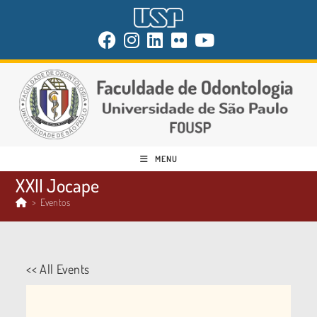
MENU
XXII Jocape
>
Eventos
<< All Events