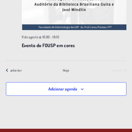
l
ç
E
ã
v
o
e
d
11 de agosto @ 16:00
-
18:10
n
e
Evento do FOUSP em cores
t
v
o
i
s
Eventos
anterior
Hoje
Eventos
seguinte
u
a
Adicionar agenda
i
s
d
e
E