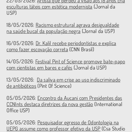
22/05/2026:
Artista que perdeu a visão aos 18 anos cria
esculturas táteis com estética modernista
(Jornal da
USP)
18/05/2026:
Racismo estrutural agrava desigualdade
na saúde bucal da população negra
(Jornal da USP)
16/05/2026:
Dr. Kalil recebe periodontistas e explica
como fazer escovação correta
(CNN Brasil)
14/05/2026:
Festival Pint of Science promove bate-papo
com cientistas em bares e cafés
(Jornal da USP)
13/05/2026:
Da saliva em crise ao uso indiscriminado
de antibióticos
(Pint Of Science)
05/05/2026:
Encontro da Aucani com Presidentes das
CCNInts destaca diretrizes da nova gestão
(International
Office USP)
05/05/2026:
Pesquisador egresso de Odontologia na
UEPG assume como professor efetivo da USP
(Csa Studio