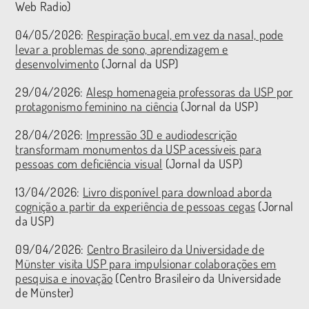
Web Radio)
04/05/2026:
Respiração bucal, em vez da nasal, pode
levar a problemas de sono, aprendizagem e
desenvolvimento
(Jornal da USP)
29/04/2026:
Alesp homenageia professoras da USP por
protagonismo feminino na ciência
(Jornal da USP)
28/04/2026:
Impressão 3D e audiodescrição
transformam monumentos da USP acessíveis para
pessoas com deficiência visual
(Jornal da USP)
13/04/2026:
Livro disponível para download aborda
cognição a partir da experiência de pessoas cegas
(Jornal
da USP)
09/04/2026:
Centro Brasileiro da Universidade de
Münster visita USP para impulsionar colaborações em
pesquisa e inovação
(Centro Brasileiro da Universidade
de Münster)