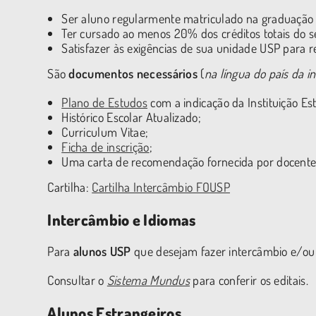
Ser aluno regularmente matriculado na graduação
Ter cursado ao menos 20% dos créditos totais do s
Satisfazer às exigências de sua unidade USP para r
São
documentos necessários
(
na língua do país da in
Plano de Estudos
com a indicação da Instituição Es
Histórico Escolar Atualizado;
Curriculum Vitae;
Ficha de inscrição
;
Uma carta de recomendação fornecida por docent
Cartilha:
Cartilha Intercâmbio FOUSP
Intercâmbio e Idiomas
Para
alunos USP
que desejam fazer intercâmbio e/ou 
Consultar o
Sistema Mundus
para conferir os editais.
Alunos Estrangeiros