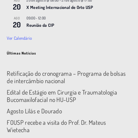
20 de agosto @ 08:00
-
21 de agosto @ 17:00
AGO
20
X Meeting |nternacional de Orto USP
09:00
-
12:00
AGO
20
Reunião da CIP
Ver Calendário
Últimas Notícias
Retificação do cronograma – Programa de bolsas
de intercâmbio nacional
Edital de Estágio em Cirurgia e Traumatologia
Bucomaxilofacial no HU-USP
Agosto Lilás e Dourado
FOUSP recebe a visita do Prof. Dr. Mateus
Wietecha