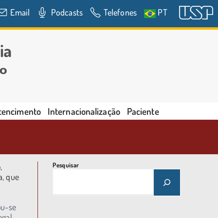
Email
Podcasts
Telefones
PT
rtencimento
Internacionalização
Paciente
,
Pesquisar
a, que
ou-se
egal