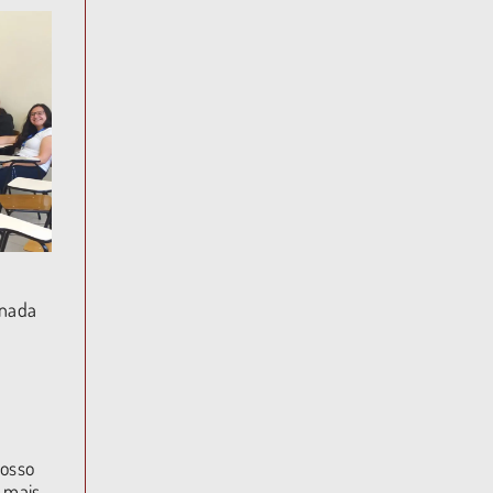
onada
nosso
o mais