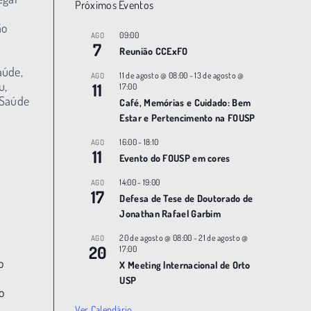
Próximos Eventos
ão
09:00
AGO
7
Reunião CCExFO
aúde,
11 de agosto @ 08:00
-
13 de agosto @
AGO
u,
11
17:00
 Saúde
Café, Memórias e Cuidado: Bem
Estar e Pertencimento na FOUSP
16:00
-
18:10
AGO
11
Evento do FOUSP em cores
14:00
-
19:00
AGO
17
Defesa de Tese de Doutorado de
Jonathan Rafael Garbim
20 de agosto @ 08:00
-
21 de agosto @
AGO
20
17:00
o
X Meeting |nternacional de Orto
USP
o
Ver Calendário