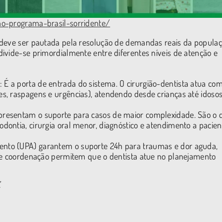
no-programa-brasil-sorridente/
 deve ser pautada pela resolução de demandas reais da populaç
ivide-se primordialmente entre diferentes níveis de atenção e
 É a porta de entrada do sistema. O cirurgião-dentista atua co
es, raspagens e urgências), atendendo desde crianças até idoso
presentam o suporte para casos de maior complexidade. São o 
odontia, cirurgia oral menor, diagnóstico e atendimento a pacien
ento (UPA) garantem o suporte 24h para traumas e dor aguda,
ia e coordenação permitem que o dentista atue no planejamento
.