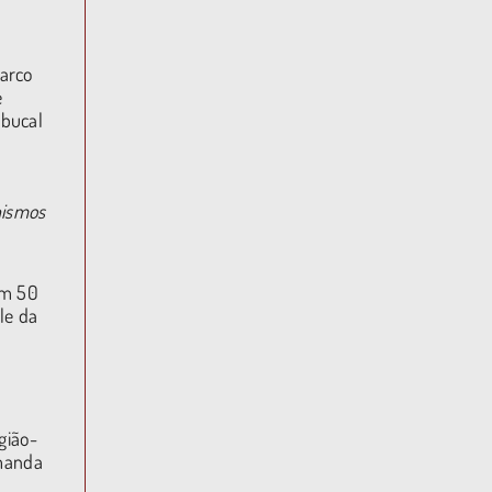
arco
e
 bucal
nismos
om 50
le da
gião-
emanda