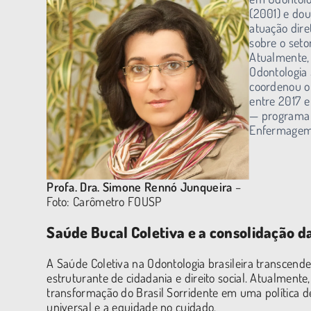
(2001) e dou
atuação dire
sobre o seto
Atualmente,
Odontologia
coordenou o 
entre 2017 e
— programa q
Enfermagem e
Profa. Dra. Simone Rennó Junqueira
–
Foto: Carômetro FOUSP
Saúde Bucal Coletiva e a consolidação 
A Saúde Coletiva na Odontologia brasileira transcendeu
estruturante de cidadania e direito social. Atualment
transformação do Brasil Sorridente em uma política d
universal e a equidade no cuidado.