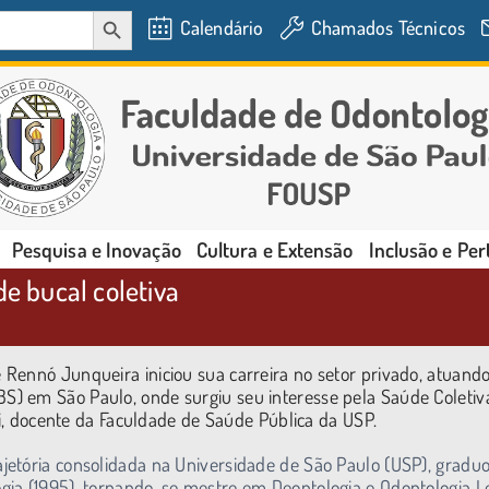
SEARCH BUTTON
Calendário
Chamados Técnicos
Pesquisa e Inovação
Cultura e Extensão
Inclusão e Pe
de bucal coletiva
Rennó Junqueira iniciou sua carreira no setor privado, atuando
) em São Paulo, onde surgiu seu interesse pela Saúde Coletiv
ai, docente da Faculdade de Saúde Pública da USP.
jetória consolidada na Universidade de São Paulo (USP), gradu
ia (1995), tornando-se mestre em Deontologia e Odontologia L