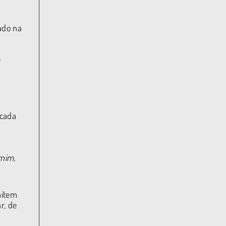
ado na
e
icada
 mim,
mitem
r, de