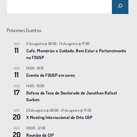
Próximos Eventos
11 de agosto @ 08:00
-
13 de agosto @ 17:00
AGO
11
Café, Memórias e Cuidado: Bem Estar e Pertencimento
na FOUSP
16:00
-
18:10
AGO
11
Evento do FOUSP em cores
14:00
-
19:00
AGO
17
Defesa de Tese de Doutorado de Jonathan Rafael
Garbim
20 de agosto @ 08:00
-
21 de agosto @ 17:00
AGO
20
X Meeting |nternacional de Orto USP
09:00
-
12:00
AGO
20
Reunião da CIP